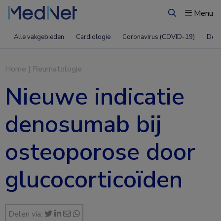
Menu
Zoeken
Alle vakgebieden
Cardiologie
Coronavirus (COVID-19)
Derm
Home
|
Reumatologie
Nieuwe indicatie
denosumab bij
osteoporose door
glucocorticoïden
Delen via: