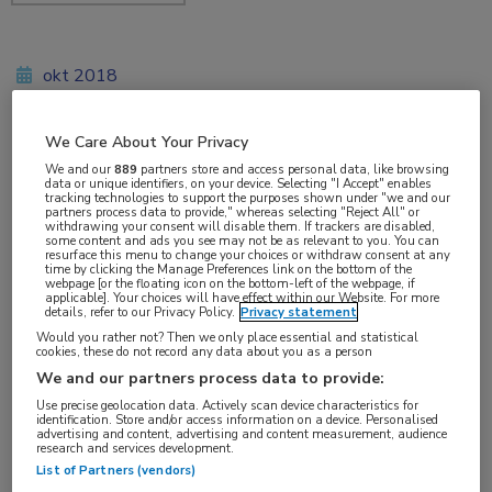
okt 2018
We Care About Your Privacy
Vakgebieden:
We and our
889
partners store and access personal data, like browsing
data or unique identifiers, on your device. Selecting "I Accept" enables
Reumatologie
tracking technologies to support the purposes shown under "we and our
partners process data to provide," whereas selecting "Reject All" or
withdrawing your consent will disable them. If trackers are disabled,
some content and ads you see may not be as relevant to you. You can
Aandachtsgebieden:
resurface this menu to change your choices or withdraw consent at any
time by clicking the Manage Preferences link on the bottom of the
Osteoporose
webpage [or the floating icon on the bottom-left of the webpage, if
applicable]. Your choices will have effect within our Website. For more
details, refer to our Privacy Policy.
Privacy statement
Tags:
Would you rather not? Then we only place essential and statistical
cookies, these do not record any data about you as a person
corticosteroïd
,
denosumab
,
prednison
,
risedronaat
We and our partners process data to provide:
Use precise geolocation data. Actively scan device characteristics for
identification. Store and/or access information on a device. Personalised
advertising and content, advertising and content measurement, audience
research and services development.
List of Partners (vendors)