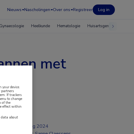
Nieuws
Nascholingen
Over ons
Registreer
Log in
Gynaecologie
Heelkunde
Hematologie
Huisartsgeneeskunde
mannen met
n your device.
 partners
em. If trackers
 menu to change
 of the
e effect within
y data about
aug 2024
Dr. Sanne Claessens