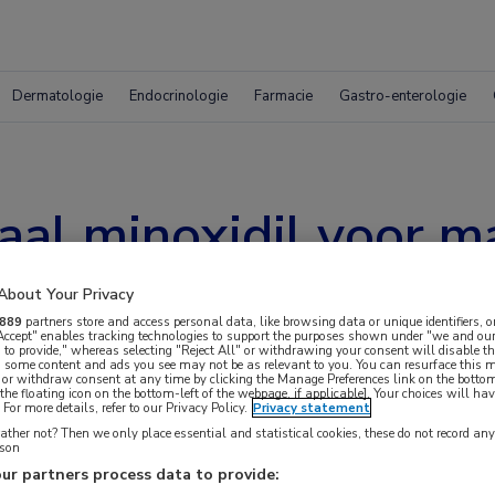
Dermatologie
Endocrinologie
Farmacie
Gastro-enterologie
kaal minoxidil voor 
enetica
About Your Privacy
889
partners store and access personal data, like browsing data or unique identifiers, o
 Accept" enables tracking technologies to support the purposes shown under "we and our
 to provide," whereas selecting "Reject All" or withdrawing your consent will disable th
, some content and ads you see may not be as relevant to you. You can resurface this
 or withdraw consent at any time by clicking the Manage Preferences link on the bottom
the floating icon on the bottom-left of the webpage, if applicable]. Your choices will hav
For more details, refer to our Privacy Policy.
Privacy statement
ther not? Then we only place essential and statistical cookies, these do not record an
rson
de, gerandomiseerde
studie was oraal minoxidil, 5
ur partners process data to provide: