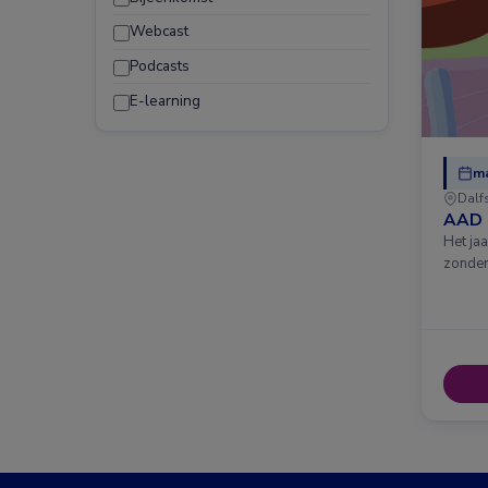
Webcast
Podcasts
E-learning
ma
Dalf
AAD 
Het ja
zonder