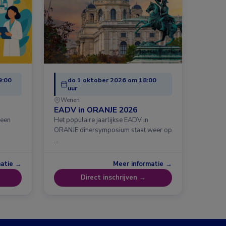
9:00
do 1 oktober 2026 om 18:00
uur
Wenen
EADV in ORANJE 2026
 een
Het populaire jaarlijkse EADV in
ORANJE dinersymposium staat weer op
…
matie →
Meer informatie →
Direct inschrijven →