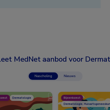
eet MedNet aanbod voor
Dermat
Nascholing
Nieuws
komst
Dermatologie
Bijeenkomst
Dermatologie, Huisartsgeneesku