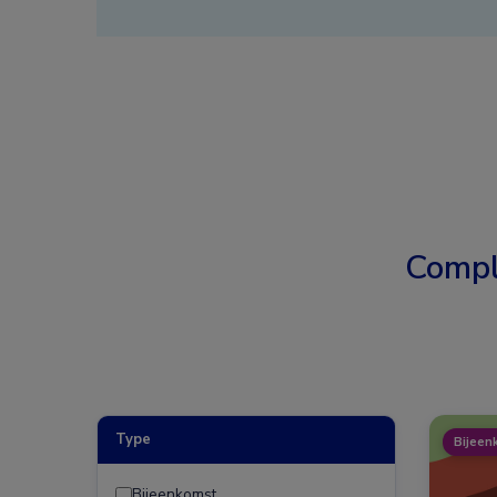
Compl
Type
Bijeen
Bijeenkomst