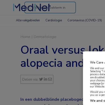
Search
through
Alle vakgebieden
Cardiologie
Coronavirus (COVID-19)
the
website
Home
|
Dermatologie
Oraal versus lo
alopecia androg
We Care 
We and our
Selecting "I
process data
are disabled
Delen via:
your choices
webpage [or 
our Website. 
Would you ra
you as a pe
In een dubbelblinde placebogecontroleer
We and o