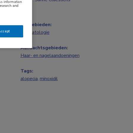
ess information
research and
Vakgebieden:
Accept
Dermatologie
Aandachtsgebieden:
Haar- en nagelaandoeningen
Tags:
alopecia
,
minoxidil