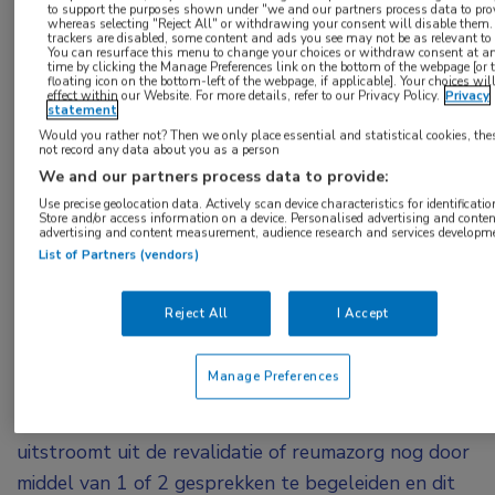
to support the purposes shown under "we and our partners process data to prov
Leefstijlloket in het leven geroepen.”
whereas selecting "Reject All" or withdrawing your consent will disable them. 
trackers are disabled, some content and ads you see may not be as relevant to
You can resurface this menu to change your choices or withdraw consent at a
Financiering
time by clicking the Manage Preferences link on the bottom of the webpage [or 
floating icon on the bottom-left of the webpage, if applicable]. Your choices wil
effect within our Website. For more details, refer to our Privacy Policy.
Privacy
Het loket is in eerste instantie opgezet als
statement
Would you rather not? Then we only place essential and statistical cookies, the
onderdeel binnen Reade, maar Reade is een aantal
not record any data about you as a person
jaar geleden gestopt met een eigen sportcentrum
We and our partners process data to provide:
omdat de DBC-financiering niet bedoeld is voor
Use precise geolocation data. Actively scan device characteristics for identificatio
Store and/or access information on a device. Personalised advertising and conten
sportfaciliteiten. “Omdat sporten een onderdeel van
advertising and content measurement, audience research and services developm
List of Partners (vendors)
de revalidatie is en we niet willen dat revalidanten
na de behandeling terugvallen maar in conditie
Reject All
I Accept
blijven, is het sportloket opgezet”, vertelt Cornet.
“Het is de bemiddelaar tussen de revalidatiefase en
Manage Preferences
het weer zelf actief oppakken van sporten of
bewegen. Dit maakt het mogelijk om iemand die
uitstroomt uit de revalidatie of reumazorg nog door
middel van 1 of 2 gesprekken te begeleiden en dit