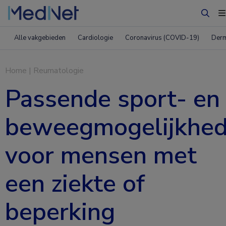
Zoek
Alle vakgebieden
Cardiologie
Coronavirus (COVID-19)
Derm
Home
|
Reumatologie
Passende sport- en
beweegmogelijkhe
voor mensen met
een ziekte of
beperking