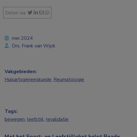
Delen via:
mei 2024
Drs. Frank van Wijck
Vakgebieden:
Huisartsgeneeskunde
,
Reumatologie
Tags:
bewegen
,
leefstijl
,
revalidatie
Met het Sport- en Leefstijlloket helpt Reade