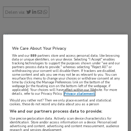
Delen via:
apr 2021
We Care About Your Privacy
We and our
889
partners store and access personal data, like browsing
data or unique identifiers, on your device. Selecting "I Accept" enables
Vakgebieden:
tracking technologies to support the purposes shown under "we and our
partners process data to provide," whereas selecting "Reject All" or
Nefrologie
withdrawing your consent will disable them. If trackers are disabled,
some content and ads you see may not be as relevant to you. You can
resurface this menu to change your choices or withdraw consent at any
time by clicking the Manage Preferences link on the bottom of the
Aandachtsgebieden:
webpage [or the floating icon on the bottom-left of the webpage, if
applicable]. Your choices will have effect within our Website. For more
Dialyse
details, refer to our Privacy Policy.
Privacy statement
Would you rather not? Then we only place essential and statistical
cookies, these do not record any data about you as a person
We and our partners process data to provide:
Onlangs heeft de Noordwest Ziekenhuisgroep
Use precise geolocation data. Actively scan device characteristics for
identification. Store and/or access information on a device. Personalised
een nieuwe e-healthtoepassing in gebruik
advertising and content, advertising and content measurement, audience
research and services development.