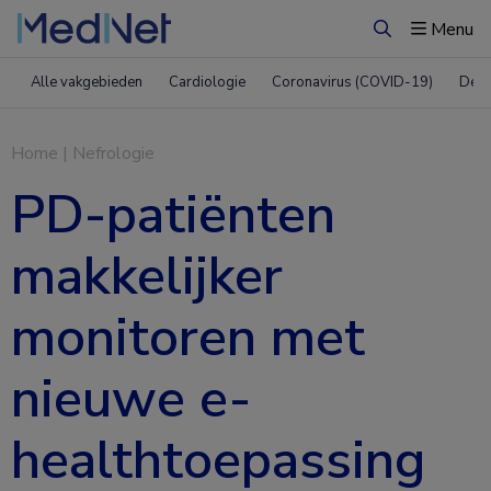
Menu
Zoeken
Alle vakgebieden
Cardiologie
Coronavirus (COVID-19)
Derm
Home
|
Nefrologie
PD-patiënten
makkelijker
monitoren met
nieuwe e-
healthtoepassing