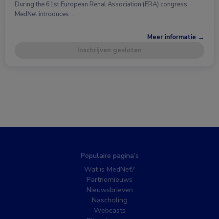
During the 61st European Renal Association (ERA) congress,
MedNet introduces …
Meer informatie →
Inschrijven gesloten
Populaire pagina’s
Wat is MedNet?
Partnernieuws
Nieuwsbrieven
Nascholing
Webcasts