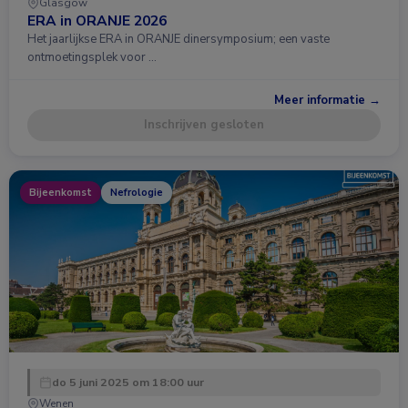
Glasgow
ERA in ORANJE 2026
Het jaarlijkse ERA in ORANJE dinersymposium; een vaste
ontmoetingsplek voor …
Meer informatie →
Inschrijven gesloten
Bijeenkomst
Nefrologie
do 5 juni 2025 om 18:00 uur
Wenen