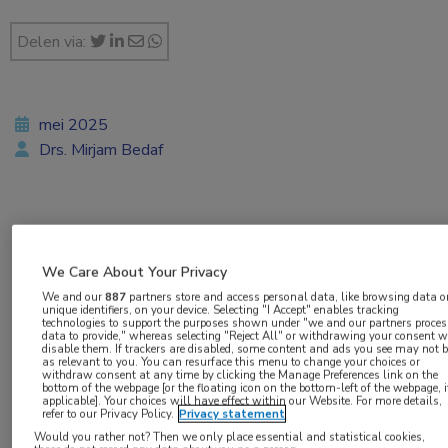
Delen via:
mei 2025
Drs. Mirjam Bedaf
Vakgebieden:
Cardiologie
,
Dermatologie
,
Endocrinologie
,
Farmacie
,
We Care About Your Privacy
Hematologie
,
Kindergeneeskunde
,
Longziekten
,
We and our
887
partners store and access personal data, like browsing data o
unique identifiers, on your device. Selecting "I Accept" enables tracking
Neurologie
,
Oncologie
technologies to support the purposes shown under "we and our partners proces
data to provide," whereas selecting "Reject All" or withdrawing your consent w
disable them. If trackers are disabled, some content and ads you see may not b
as relevant to you. You can resurface this menu to change your choices or
withdraw consent at any time by clicking the Manage Preferences link on the
bottom of the webpage [or the floating icon on the bottom-left of the webpage, i
applicable]. Your choices will have effect within our Website. For more details,
refer to our Privacy Policy.
Privacy statement
Would you rather not? Then we only place essential and statistical cookies,
Het Europese beleid om de prijzen van medicijnen