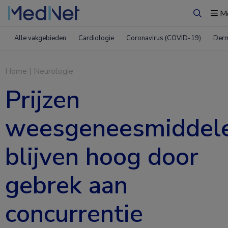
M
Zoeken
Alle vakgebieden
Cardiologie
Coronavirus (COVID-19)
Derm
Home
|
Neurologie
Prijzen
weesgeneesmiddel
blijven hoog door
gebrek aan
concurrentie