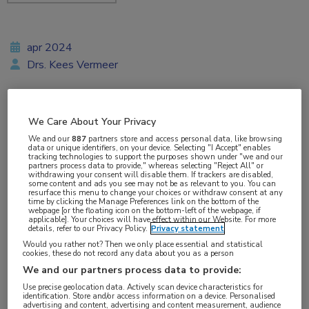
apr 2024
Drs. Kees Vermeer
Vakgebieden:
We Care About Your Privacy
Gastro-enterologie
We and our
887
partners store and access personal data, like browsing
data or unique identifiers, on your device. Selecting "I Accept" enables
tracking technologies to support the purposes shown under "we and our
partners process data to provide," whereas selecting "Reject All" or
Aandachtsgebieden:
withdrawing your consent will disable them. If trackers are disabled,
some content and ads you see may not be as relevant to you. You can
IBD
resurface this menu to change your choices or withdraw consent at any
time by clicking the Manage Preferences link on the bottom of the
webpage [or the floating icon on the bottom-left of the webpage, if
applicable]. Your choices will have effect within our Website. For more
Tags:
details, refer to our Privacy Policy.
Privacy statement
Would you rather not? Then we only place essential and statistical
risankizumab
,
ustekinumab
,
ziekte van Crohn
cookies, these do not record any data about you as a person
We and our partners process data to provide:
De nieuwe biological risankizumab is
Use precise geolocation data. Actively scan device characteristics for
identification. Store and/or access information on a device. Personalised
veelbelovend voor de behandeling van de ziekte
advertising and content, advertising and content measurement, audience