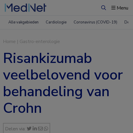
Menu
Zoeken
Alle vakgebieden
Cardiologie
Coronavirus (COVID-19)
Derm
Home
|
Gastro-enterologie
Risankizumab
veelbelovend voor
behandeling van
Crohn
Delen via: