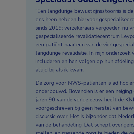
“Een langdurige bewustzijnsstoornis is d
ons heen hebben hiervoor gespecialiseerde
sinds 2019: verzekeraars vergoeden nu vr
gespecialiseerde revalidatiecentrum Leyp
een patiënt naar een van de vier gespeci
langdurige revalidatie. In mijn onderzoek
includeren en hen volgen op hun afdeling,
altijd bij als ik kwam.
De zorg voor NWS-patiënten is ad hoc en 
onderbouwd. Bovendien is er een neiging o
jaren 90 van de vorige eeuw heeft de K
voorgeschreven bij geen herstel van bewust
discussie over. Het is bijzonder dat Neder
van de behandeling. Dat schept overigens
stellen, en passende zorg te bieden die ge