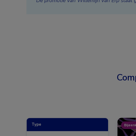
De promotie van Willemijn van Erp staat g
Comp
Type
Bijeen