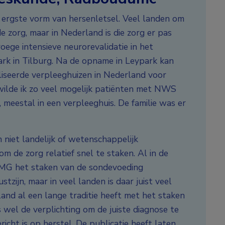
e ergste vorm van hersenletsel. Veel landen om
 zorg, maar in Nederland is die zorg er pas
oege intensieve neurorevalidatie in het
ark in Tilburg. Na de opname in Leypark kan
aliseerde verpleeghuizen in Nederland voor
 wilde ik zo veel mogelijk patiënten met NWS
 meestal in een verpleeghuis. De familie was er
niet landelijk of wetenschappelijk
m de zorg relatief snel te staken. Al in de
NMG het staken van de sondevoeding
zijn, maar in veel landen is daar juist veel
land al een lange traditie heeft met het staken
 wel de verplichting om de juiste diagnose te
richt is op herstel. De publicatie heeft laten