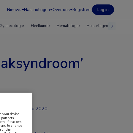
Nieuws
Nascholingen
Over ons
Registreer
Log in
Gynaecologie
Heelkunde
Hematologie
Huisartsgeneeskunde
waaksyndroom’
feb 2020
n your device.
 partners
em. If trackers
 menu to change
 of the