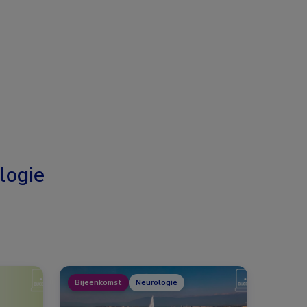
logie
Bijeenkomst
Neurologie