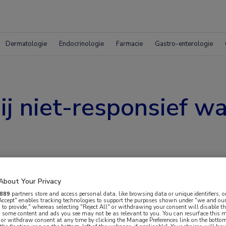
Dermatologie
Endocrinologie
Farmacie
Gastro-enterologie
ij niet-responsief 
About Your Privacy
nten met het niet-responsief waaksyndroom
889
partners store and access personal data, like browsing data or unique identifiers, o
 promovendus en specialist
 Accept" enables tracking technologies to support the purposes shown under "we and our
 to provide," whereas selecting "Reject All" or withdrawing your consent will disable th
a een cohortonderzoek tussen 2012 en 2018.
, some content and ads you see may not be as relevant to you. You can resurface this
 or withdraw consent at any time by clicking the Manage Preferences link on the bottom