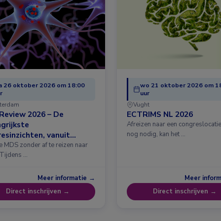
 26 oktober 2026 om 18:00
wo 21 oktober 2026 om 1
r
uur
terdam
Vught
Review 2026 – De
ECTRIMS NL 2026
grijkste
Afreizen naar een congreslocatie?
esinzichten, vanuit
nog nodig, kan het …
erdam
e MDS zonder af te reizen naar
 Tijdens …
Meer informatie →
Meer infor
Direct inschrijven →
Direct inschrijven →