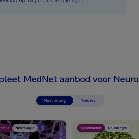
epland op 18 juni a.s. in Nijmegen.
leet MedNet aanbod voor
Neuro
Nascholing
Nieuws
komst
Neurologie
Bijeenkomst
Neurologie