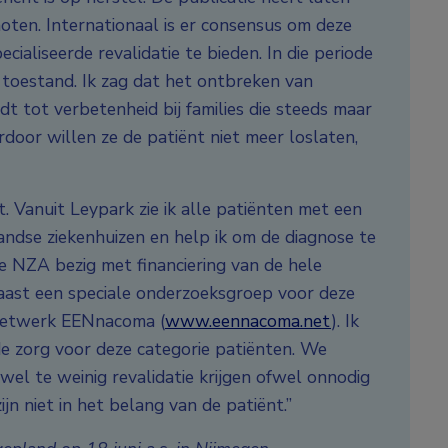
hoten. Internationaal is er consensus om deze
ialiseerde revalidatie te bieden. In die periode
 toestand. Ik zag dat het ontbreken van
idt tot verbetenheid bij families die steeds maar
oor willen ze de patiënt niet meer loslaten,
. Vanuit Leypark zie ik alle patiënten met een
andse ziekenhuizen en help ik om de diagnose te
e NZA bezig met financiering van de hele
ast een speciale onderzoeksgroep voor deze
enetwerk EENnacoma (
www.eennacoma.net
). Ik
e zorg voor deze categorie patiënten. We
l te weinig revalidatie krijgen ofwel onnodig
n niet in het belang van de patiënt.”