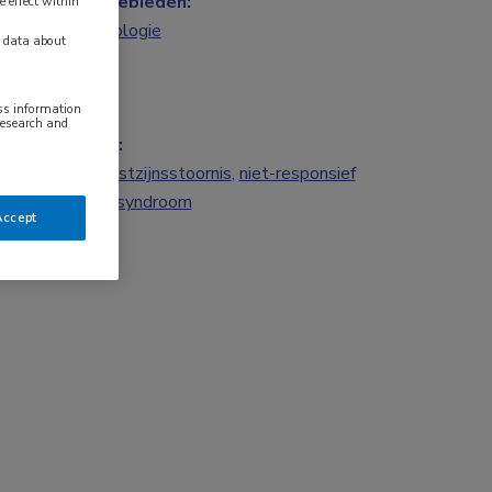
Vakgebieden:
e effect within
Neurologie
y data about
ess information
research and
Tags:
bewustzijnsstoornis
,
niet-responsief
waaksyndroom
Accept