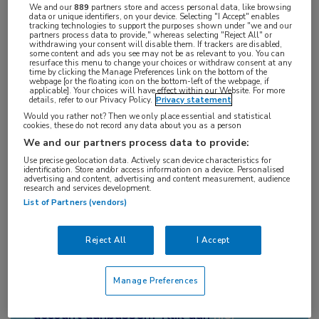
2012 en 2018. Het onderzoek is begin dit jaar
We and our
889
partners store and access personal data, like browsing
data or unique identifiers, on your device. Selecting "I Accept" enables
gepubliceerd in
Annals of Neurology
.
tracking technologies to support the purposes shown under "we and our
partners process data to provide," whereas selecting "Reject All" or
withdrawing your consent will disable them. If trackers are disabled,
some content and ads you see may not be as relevant to you. You can
resurface this menu to change your choices or withdraw consent at any
time by clicking the Manage Preferences link on the bottom of the
webpage [or the floating icon on the bottom-left of the webpage, if
Meer informatie is alleen
applicable]. Your choices will have effect within our Website. For more
details, refer to our Privacy Policy.
Privacy statement
toegankelijk voor
Would you rather not? Then we only place essential and statistical
cookies, these do not record any data about you as a person
abonnees die
We and our partners process data to provide:
voorschrijfbevoegd zijn.
Use precise geolocation data. Actively scan device characteristics for
identification. Store and/or access information on a device. Personalised
advertising and content, advertising and content measurement, audience
Login
research and services development.
List of Partners (vendors)
Let op:
Om alle informatie te kunnen
zien heeft u
een account
nodig om in te
Reject All
I Accept
loggen. Bent u al ingelogd? Dan heeft u
onvoldoende rechten om deze
Manage Preferences
informatie te bekijken. Wilt u uw
account aanpassen? Klik dan
hier