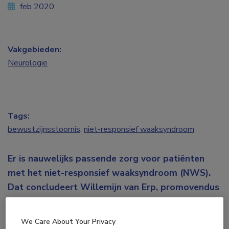
feb 2020
Vakgebieden:
Neurologie
Tags:
bewustzijnsstoornis
,
niet-responsief waaksyndroom
Er is nauwelijks passende zorg voor patiënten
met het niet-responsief waaksyndroom (NWS).
Dat concludeert Willemijn van Erp, promovendus
en specialist ouderengeneeskunde in het
Radboudumc, na een cohortonderzoek tussen
We Care About Your Privacy