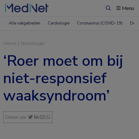
Menu
Zoeken
Alle vakgebieden
Cardiologie
Coronavirus (COVID-19)
Derm
Home
|
Neurologie
‘Roer moet om bij
niet-responsief
waaksyndroom’
Delen via: