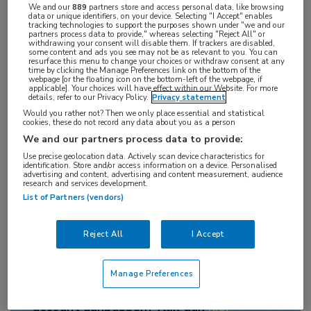
2012 en 2018. Het onderzoek is begin dit jaar
We and our
889
partners store and access personal data, like browsing
data or unique identifiers, on your device. Selecting "I Accept" enables
gepubliceerd in
Annals of Neurology
.
tracking technologies to support the purposes shown under "we and our
partners process data to provide," whereas selecting "Reject All" or
withdrawing your consent will disable them. If trackers are disabled,
some content and ads you see may not be as relevant to you. You can
resurface this menu to change your choices or withdraw consent at any
time by clicking the Manage Preferences link on the bottom of the
webpage [or the floating icon on the bottom-left of the webpage, if
Meer informatie is alleen
applicable]. Your choices will have effect within our Website. For more
details, refer to our Privacy Policy.
Privacy statement
toegankelijk voor
Would you rather not? Then we only place essential and statistical
cookies, these do not record any data about you as a person
abonnees die
We and our partners process data to provide:
voorschrijfbevoegd zijn.
Use precise geolocation data. Actively scan device characteristics for
identification. Store and/or access information on a device. Personalised
advertising and content, advertising and content measurement, audience
Login
research and services development.
List of Partners (vendors)
Let op:
Om alle informatie te kunnen
zien heeft u
een account
nodig om in te
Reject All
I Accept
loggen. Bent u al ingelogd? Dan heeft u
onvoldoende rechten om deze
Manage Preferences
informatie te bekijken. Wilt u uw
account aanpassen? Klik dan
hier