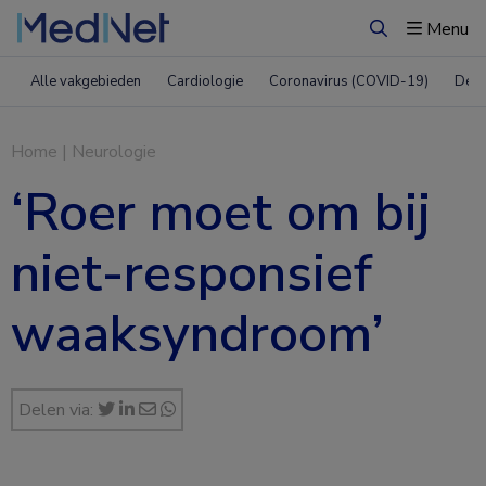
Menu
Zoeken
Alle vakgebieden
Cardiologie
Coronavirus (COVID-19)
Derm
Home
|
Neurologie
‘Roer moet om bij
niet-responsief
waaksyndroom’
Delen via: