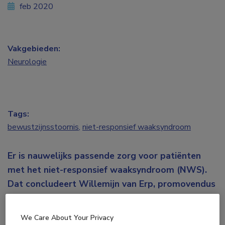
feb 2020
Vakgebieden:
Neurologie
Tags:
bewustzijnsstoornis
,
niet-responsief waaksyndroom
Er is nauwelijks passende zorg voor patiënten
met het niet-responsief waaksyndroom (NWS).
Dat concludeert Willemijn van Erp, promovendus
en specialist ouderengeneeskunde in het
Radboudumc, na een cohortonderzoek tussen
We Care About Your Privacy