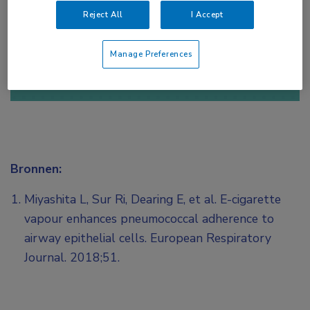
Reject All
I Accept
of
Account maken
Login
Manage Preferences
Bronnen:
Miyashita L, Sur Ri, Dearing E, et al. E-cigarette
vapour enhances pneumococcal adherence to
airway epithelial cells. European Respiratory
Journal. 2018;51.