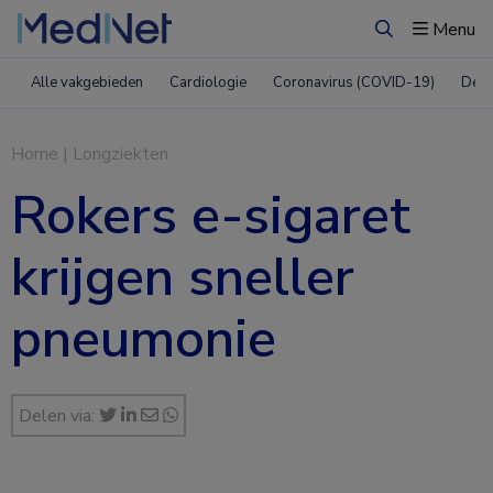
Menu
Zoeken
Alle vakgebieden
Cardiologie
Coronavirus (COVID-19)
Derm
Home
|
Longziekten
Rokers e-sigaret
krijgen sneller
pneumonie
Delen via: