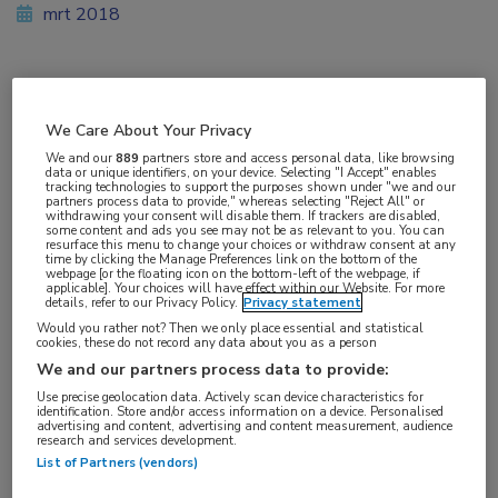
mrt 2018
Vakgebieden:
We Care About Your Privacy
Longziekten
We and our
889
partners store and access personal data, like browsing
data or unique identifiers, on your device. Selecting "I Accept" enables
tracking technologies to support the purposes shown under "we and our
Aandachtsgebieden:
partners process data to provide," whereas selecting "Reject All" or
withdrawing your consent will disable them. If trackers are disabled,
Pneumonie
some content and ads you see may not be as relevant to you. You can
resurface this menu to change your choices or withdraw consent at any
time by clicking the Manage Preferences link on the bottom of the
webpage [or the floating icon on the bottom-left of the webpage, if
Tags:
applicable]. Your choices will have effect within our Website. For more
details, refer to our Privacy Policy.
Privacy statement
E-sigaret
,
pneumokokken
Would you rather not? Then we only place essential and statistical
cookies, these do not record any data about you as a person
We and our partners process data to provide:
Use precise geolocation data. Actively scan device characteristics for
identification. Store and/or access information on a device. Personalised
advertising and content, advertising and content measurement, audience
Log hier in om volledige
research and services development.
List of Partners (vendors)
toegang te krijgen.