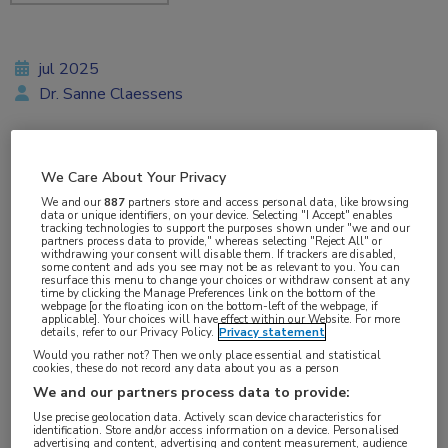
jul 2025
Dr. Sanne Claessens
Vakgebieden:
We Care About Your Privacy
Reumatologie
We and our
887
partners store and access personal data, like browsing
data or unique identifiers, on your device. Selecting "I Accept" enables
tracking technologies to support the purposes shown under "we and our
partners process data to provide," whereas selecting "Reject All" or
Aandachtsgebieden:
withdrawing your consent will disable them. If trackers are disabled,
some content and ads you see may not be as relevant to you. You can
Spondyloartritis
resurface this menu to change your choices or withdraw consent at any
time by clicking the Manage Preferences link on the bottom of the
webpage [or the floating icon on the bottom-left of the webpage, if
applicable]. Your choices will have effect within our Website. For more
Tags:
details, refer to our Privacy Policy.
Privacy statement
Would you rather not? Then we only place essential and statistical
axSpA
,
bimekizumab
,
certolizumab
,
etanercept
,
ixekizumab
,
cookies, these do not record any data about you as a person
secukinumab
,
TNF-remmer
We and our partners process data to provide:
Use precise geolocation data. Actively scan device characteristics for
identification. Store and/or access information on a device. Personalised
Vrouwelijke patiënten met axiale spondyloartritis
advertising and content, advertising and content measurement, audience