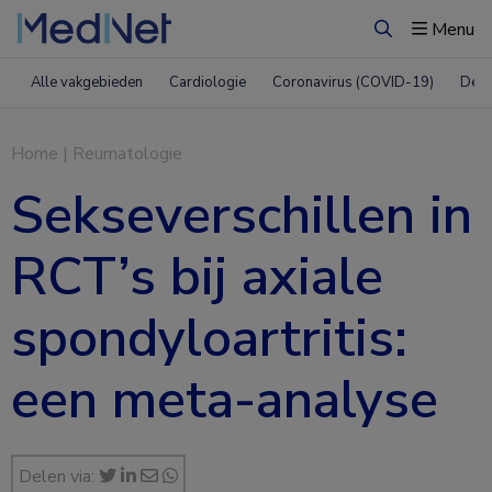
Menu
Zoeken
Alle vakgebieden
Cardiologie
Coronavirus (COVID-19)
Derm
Home
|
Reumatologie
Sekseverschillen in
RCT’s bij axiale
spondyloartritis:
een meta-analyse
Delen via: