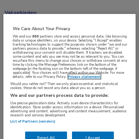
Vakgebieden:
Longziekten
We Care About Your Privacy
We and our
889
partners store and access personal data, like browsing
data or unique identifiers, on your device. Selecting "I Accept" enables
tracking technologies to support the purposes shown under "we and our
partners process data to provide," whereas selecting "Reject All" or
Tags:
withdrawing your consent will disable them. If trackers are disabled,
some content and ads you see may not be as relevant to you. You can
luchtweginfectie
resurface this menu to change your choices or withdraw consent at any
time by clicking the Manage Preferences link on the bottom of the
webpage [or the floating icon on the bottom-left of the webpage, if
applicable]. Your choices will have effect within our Website. For more
details, refer to our Privacy Policy.
Privacy statement
Would you rather not? Then we only place essential and statistical
cookies, these do not record any data about you as a person
We and our partners process data to provide:
Log hier in om volledige
Use precise geolocation data. Actively scan device characteristics for
toegang te krijgen.
identification. Store and/or access information on a device. Personalised
advertising and content, advertising and content measurement, audience
research and services development.
of
Account maken
List of Partners (vendors)
Login
Reject All
I Accept