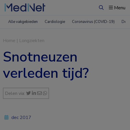
Menu
Zoeken
Alle vakgebieden
Cardiologie
Coronavirus (COVID-19)
Derm
Home
|
Longziekten
Snotneuzen
verleden tijd?
Delen via:
dec 2017