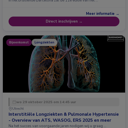
In het bruisende Barcelona zal de 11e editie van het …
Meer informatie →
Direct inschrijven →
Bijeenkomst
Longziekten
wo 29 oktober 2025 om 14:45 uur
Utrecht
Interstitiële Longziekten & Pulmonale Hypertensie
- Overview van ATS, WASOG, ERS 2025 en meer
Na het succes van voorgaande jaren nodigen wij u graag …