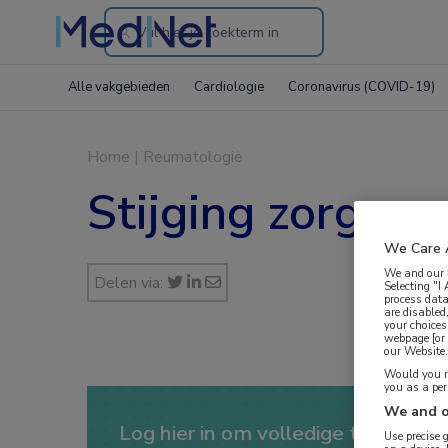
Search
through
Alle vakgebieden
Cardiologie
Coronavirus (COVID-19)
the
website
Home
|
Reumatologie
Stijging zorgvra
We Care 
We and our
Delen via:
Selecting "I
process data
are disabled
your choices
webpage [or 
our Website. 
Would you ra
you as a pe
We and o
Log hier in om volledige toegang te
Use precise 