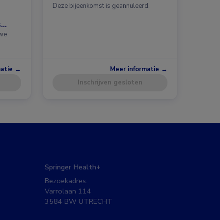
Deze bijeenkomst is geannuleerd.
s
uwe
matie →
Meer informatie →
Inschrijven gesloten
Springer Health+
Bezoekadres:
Varrolaan 114
3584 BW UTRECHT