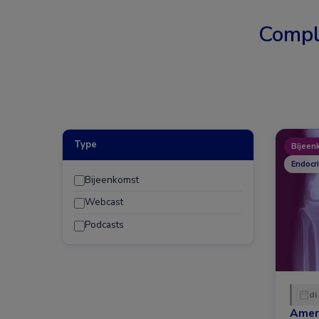
Compl
Type
Bijeen
Endocr
Bijeenkomst
Webcast
Podcasts
di
Amer