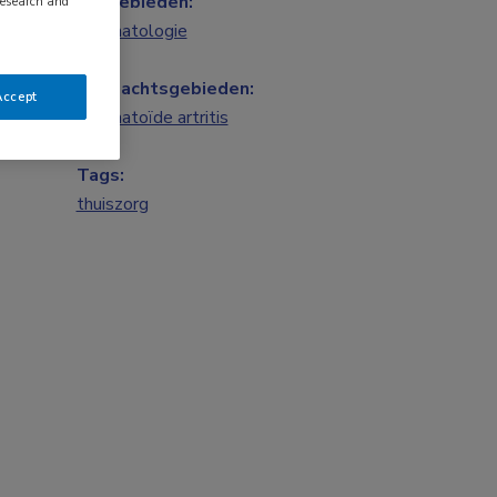
Vakgebieden:
research and
Reumatologie
Aandachtsgebieden:
Accept
Reumatoïde artritis
Tags:
thuiszorg