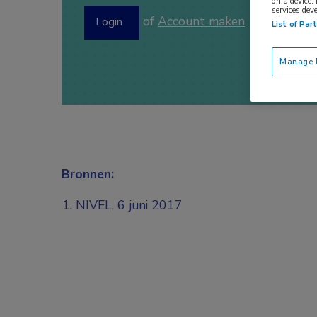
on a device.
services dev
of
Account maken
Login
List of Par
Manage P
Bronnen:
NIVEL, 6 juni 2017