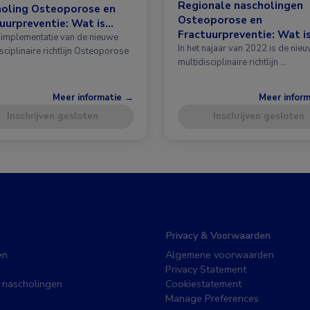
Regionale nascholingen
holing Osteoporose en
Osteoporose en
uurpreventie: Wat is
Fractuurpreventie: Wat i
 in de richtlijn?
implementatie van de nieuwe
nieuw in de richtlijn?
In het najaar van 2022 is de nie
sciplinaire richtlijn Osteoporose
multidisciplinaire richtlijn …
Meer informatie →
Meer infor
Inschrijven gesloten
Inschrijven gesloten
Privacy & Voorwaarden
en
Algemene voorwaarden
Privacy Statement
 nascholingen
Cookiestatement
Manage Preferences