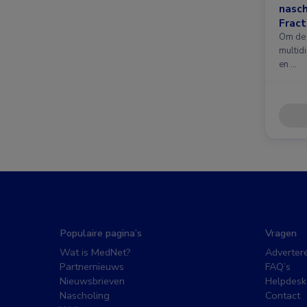
nasc
Fract
nieuw
Om de 
multidi
en …
Populaire pagina’s
Vragen
Wat is MedNet?
Adverter
Partnernieuws
FAQ’s
Nieuwsbrieven
Helpdesk
Nascholing
Contact