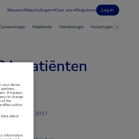
Nieuws
Nascholingen
Over ons
Registreer
Log in
Gynaecologie
Heelkunde
Hematologie
Huisartsgeneeskunde
 RA-patiënten
n your device.
 partners
em. If trackers
 menu to change
 of the
e effect within
jul 2017
y data about
ess information