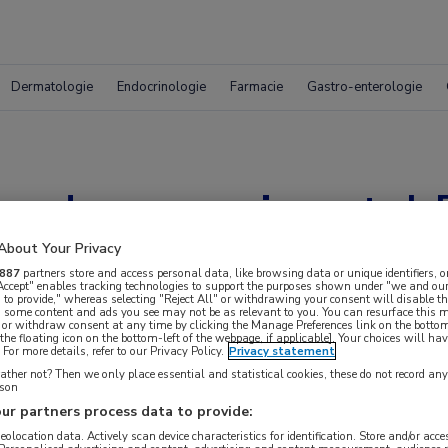
Dermatologie
Endocrinologie
Farmacie
Gastro-enterologie
ag door groei aantal
About Your Privacy
887
partners store and access personal data, like browsing data or unique identifiers, o
 Accept" enables tracking technologies to support the purposes shown under "we and our
 to provide," whereas selecting "Reject All" or withdrawing your consent will disable th
, some content and ads you see may not be as relevant to you. You can resurface this
 or withdraw consent at any time by clicking the Manage Preferences link on the bottom
the floating icon on the bottom-left of the webpage, if applicable]. Your choices will hav
For more details, refer to our Privacy Policy.
Privacy statement
ther not? Then we only place essential and statistical cookies, these do not record an
rson
ur partners process data to provide:
 krijgen.
geolocation data. Actively scan device characteristics for identification. Store and/or acc