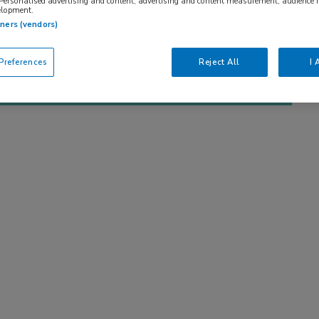
 Personalised advertising and content, advertising and content measurement, audience 
elopment.
tners (vendors)
references
Reject All
I 