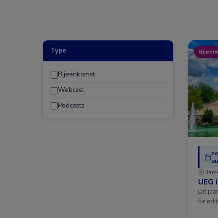
Type
Bijeen
Bijeenkomst
Webcast
Podcasts
zo
uu
Barc
UEG 
Dit ja
5e edit