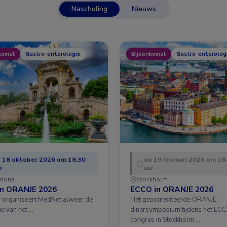
Nascholing
Nieuws
komst
Gastro-enterologie
Bijeenkomst
Gastro-enterolog
 18 oktober 2026 om 18:30
do 19 februari 2026 om 18
r
uur
elona
Stockholm
in ORANJE 2026
ECCO in ORANJE 2026
ar organiseert MedNet alweer de
Het geaccrediteerde ORANJE-
ie van het …
dinersymposium tijdens het EC
congres in Stockholm …