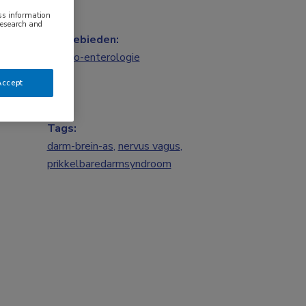
ess information
research and
Vakgebieden:
Gastro-enterologie
Accept
Tags:
darm-brein-as
,
nervus vagus
,
prikkelbaredarmsyndroom