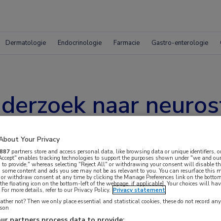
Dermatologie
Endocrinologie
Farmacie
Gastro-enterologie
derzoek naar neurost
msyndroom
About Your Privacy
887
partners store and access personal data, like browsing data or unique identifiers, o
 Accept" enables tracking technologies to support the purposes shown under "we and our
 to provide," whereas selecting "Reject All" or withdrawing your consent will disable th
, some content and ads you see may not be as relevant to you. You can resurface this
 or withdraw consent at any time by clicking the Manage Preferences link on the bottom
the floating icon on the bottom-left of the webpage, if applicable]. Your choices will hav
For more details, refer to our Privacy Policy.
Privacy statement
ther not? Then we only place essential and statistical cookies, these do not record an
rlanders last van het prikkelbaredarmsyndroom
rson
ur partners process data to provide: