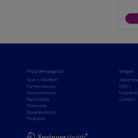
Populaire pagina’s
Vragen
Wat is MedNet?
Adverter
Partnernieuws
FAQ’s
Nieuwsbrieven
Helpdesk
Nascholing
Contact
Webcasts
Bijeenkomsten
Podcasts
BSL