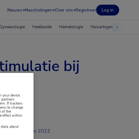
Nieuws
Nascholingen
Over ons
Registreer
Log in
Gynaecologie
Heelkunde
Hematologie
Huisartsgeneeskunde
imulatie bij
n your device.
 partners
em. If trackers
 menu to change
 of the
e effect within
y data about
dec 2022