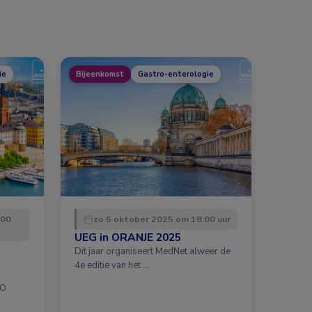
ie
Bijeenkomst
Gastro-enterologie
:00
zo 5 oktober 2025 om 18:00 uur
UEG in ORANJE 2025
Dit jaar organiseert MedNet alweer de
4e editie van het …
CO