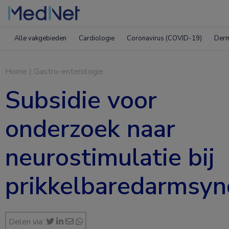
Alle vakgebieden
Cardiologie
Coronavirus (COVID-19)
Derm
Home
|
Gastro-enterologie
Subsidie voor
onderzoek naar
neurostimulatie bij
prikkelbaredarmsy
Delen via: