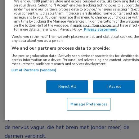
Keszthelyi van het Maastricht UMC+ ontvangt
We and our
889
partners store and access personal data, like browsing data or
on your device. Selecting "I Accept" enables tracking technologies to support 
een European Research Council Starting Grant
under "we and our partners process data to provide," whereas selecting "Rejec
your consent will disable them. If trackers are disabled, some content and ad
van 1,5 miljoen euro om uit te zoeken of
as relevant to you. You can resurface this menu to change your choices or wi
any time by clicking the Manage Preferences link on the bottom of the webpage 
on the bottom-left of the webpage, if applicable]. Your choices will have effect
neurostimulatie effectief is bij de behandeling
For more details, refer to our Privacy Policy.
Privacy statement
van PDS.
Would you rather not? Then we only place essential and statistical cookies, the
any data about you as a person
We and our partners process data to provide:
PDS wordt mogelijk veroorzaakt door een
Use precise geolocation data. Actively scan device characteristics for identificatio
verstoring van de hersen-darm-as. Volgens
access information on a device. Personalised advertising and content, advertisi
measurement, audience research and services development.
Keszthelyi zou met autonome neuromodulatie
List of Partners (vendors)
herstel van deze disbalans mogelijk kunnen zijn. In
zijn onderzoek wil hij bekijken of niet-invasieve
Reject All
I Accept
transcutane elektrische nervus vagus stimulatie
(tVNS) effectief is bij patiënten met PDS. Bij tVNS
Manage Preferences
stuurt een veilig en gebruiksvriendelijk apparaatje
op het oor, transcutaan elektrische stroompjes naar
de nervus vagus, die het brein met (onder meer) de
darmen verbindt.