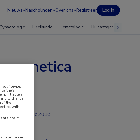
Nieuws
Nascholingen
Over ons
Registreer
Log in
Gynaecologie
Heelkunde
Hematologie
Huisartsgeneeskunde
en genetica
n your device.
 partners
em. If trackers
 menu to change
 of the
e effect within
dec 2018
y data about
ess information