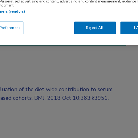
 Personalised advertising and content, advertising and content measurement, audience 
elopment.
tners (vendors)
references
Reject All
I 
aluation of the diet wide contribution to serum
 based cohorts. BMJ. 2018 Oct 10;363:k3951.