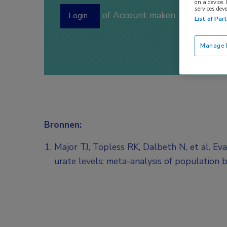
on a device.
services dev
of
Account maken
Login
List of Par
Manage P
Bronnen:
Major TJ, Topless RK, Dalbeth N, et al. Ev
urate levels: meta-analysis of population