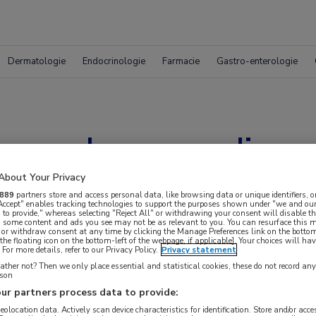
Dermatologie
Endocrinologie
Farmacie
Gastro-enterologie
um: rol van voeding 
About Your Privacy
889
partners store and access personal data, like browsing data or unique identifiers, o
 Accept" enables tracking technologies to support the purposes shown under "we and our
 to provide," whereas selecting "Reject All" or withdrawing your consent will disable th
, some content and ads you see may not be as relevant to you. You can resurface this
 or withdraw consent at any time by clicking the Manage Preferences link on the bottom
the floating icon on the bottom-left of the webpage, if applicable]. Your choices will hav
For more details, refer to our Privacy Policy.
Privacy statement
ther not? Then we only place essential and statistical cookies, these do not record an
rson
ur partners process data to provide:
 krijgen.
geolocation data. Actively scan device characteristics for identification. Store and/or acc