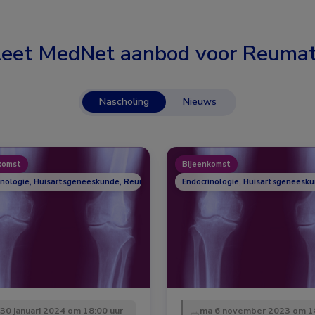
eet MedNet aanbod voor
Reumat
Nascholing
Nieuws
komst
Bijeenkomst
inologie, Huisartsgeneeskunde, Reumatologie
Endocrinologie, Huisartsgeneesk
 30 januari 2024 om 18:00 uur
ma 6 november 2023 om 1