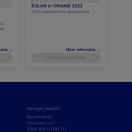
EULAR in ORANJE 2023
Deze bijeenkomst is geannuleerd.
s
uwe
matie →
Meer informatie →
Inschrijven gesloten
Springer Health+
Bezoekadres:
Varrolaan 114
3584 BW UTRECHT