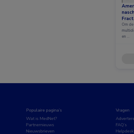
Amer
nasc
Fract
nieuw
Om de 
multidi
en …
Populaire pagina’s
Vragen
Wat is MedNet?
Adverter
Partnernieuws
FAQ’s
Nieuwsbrieven
Helpdesk