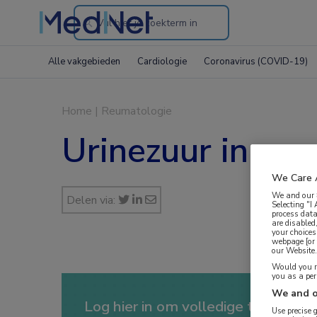
Search
through
Alle vakgebieden
Cardiologie
Coronavirus (COVID-19)
the
website
Home
|
Reumatologie
Urinezuur in ser
We Care 
We and our
Delen via:
Selecting "I
process data
are disabled
your choices
webpage [or 
our Website. 
Would you ra
you as a pe
We and o
Log hier in om volledige toegang te
Use precise 