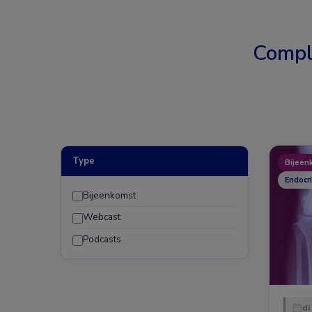
Compl
Type
Bijeen
Endocr
Bijeenkomst
Webcast
Podcasts
di