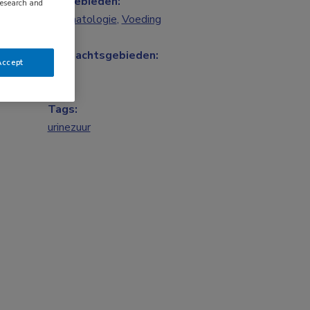
Vakgebieden:
research and
Reumatologie
,
Voeding
Aandachtsgebieden:
Accept
Jicht
Tags:
urinezuur