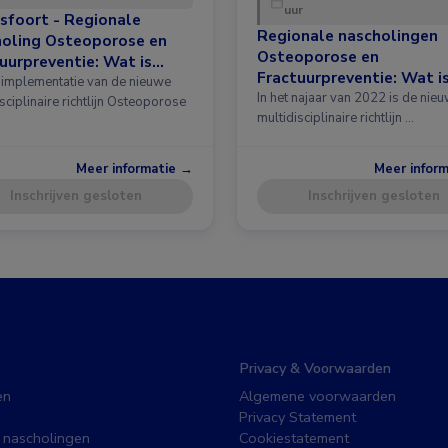
uur
sfoort - Regionale
Regionale nascholingen
holing Osteoporose en
Osteoporose en
uurpreventie: Wat is
Fractuurpreventie: Wat i
 in de richtlijn?
implementatie van de nieuwe
nieuw in de richtlijn?
In het najaar van 2022 is de nie
sciplinaire richtlijn Osteoporose
multidisciplinaire richtlijn …
Meer informatie →
Meer infor
Inschrijven gesloten
Inschrijven gesloten
Privacy & Voorwaarden
en
Algemene voorwaarden
Privacy Statement
 nascholingen
Cookiestatement