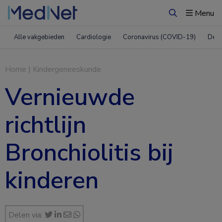
Menu
Zoeken
Alle vakgebieden
Cardiologie
Coronavirus (COVID-19)
Derm
Home
|
Kindergeneeskunde
Vernieuwde
richtlijn
Bronchiolitis bij
kinderen
Delen via: