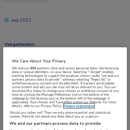
aug 2023
Vakgebieden:
Huisartsgeneeskunde
,
Infectieziekten
,
Kindergeneeskunde
,
Longziekten
We Care About Your Privacy
We and our
889
partners store and access personal data, like browsing
data or unique identifiers, on your device. Selecting "I Accept" enables
Aandachtsgebieden:
tracking technologies to support the purposes shown under "we and our
partners process data to provide," whereas selecting "Reject All" or
Pneumonie
,
Virale infecties
withdrawing your consent will disable them. If trackers are disabled,
some content and ads you see may not be as relevant to you. You can
resurface this menu to change your choices or withdraw consent at any
time by clicking the Manage Preferences link on the bottom of the
Tags:
webpage [or the floating icon on the bottom-left of the webpage, if
applicable]. Your choices will have effect within our Website. For more
bronchiolitis
,
luchtweginfectie
details, refer to our Privacy Policy.
Privacy statement
Would you rather not? Then we only place essential and statistical
cookies, these do not record any data about you as a person
De richtlijn Bronchiolitis bij kinderen is herzien. De
We and our partners process data to provide:
richtlijn beschrijft wat volgens huidige