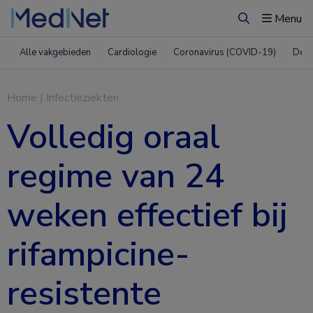
Menu
Zoeken
Alle vakgebieden
Cardiologie
Coronavirus (COVID-19)
Derm
Home
|
Infectieziekten
Volledig oraal
regime van 24
weken effectief bij
rifampicine-
resistente