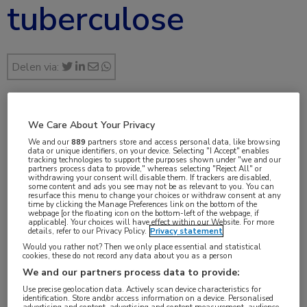
tuberculose
Delen via:
mrt 2023
We Care About Your Privacy
We and our
889
partners store and access personal data, like browsing
data or unique identifiers, on your device. Selecting "I Accept" enables
tracking technologies to support the purposes shown under "we and our
partners process data to provide," whereas selecting "Reject All" or
withdrawing your consent will disable them. If trackers are disabled,
Vakgebieden:
some content and ads you see may not be as relevant to you. You can
resurface this menu to change your choices or withdraw consent at any
Infectieziekten
,
Longziekten
time by clicking the Manage Preferences link on the bottom of the
webpage [or the floating icon on the bottom-left of the webpage, if
applicable]. Your choices will have effect within our Website. For more
details, refer to our Privacy Policy.
Privacy statement
Aandachtsgebieden:
Would you rather not? Then we only place essential and statistical
Antibioticaresistentie
,
Bacteriële infecties
,
Tuberculose
cookies, these do not record any data about you as a person
We and our partners process data to provide:
Tags:
Use precise geolocation data. Actively scan device characteristics for
identification. Store and/or access information on a device. Personalised
bedaquiline
,
linezolid
,
moxifloxacine
,
pretomanid
,
rifampicine
advertising and content, advertising and content measurement, audience