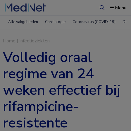
Menu
Zoeken
Alle vakgebieden
Cardiologie
Coronavirus (COVID-19)
Derm
Home
|
Infectieziekten
Volledig oraal
regime van 24
weken effectief bij
rifampicine-
resistente