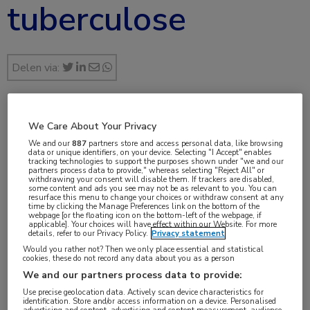
tuberculose
Delen via:
mrt 2023
We Care About Your Privacy
We and our
887
partners store and access personal data, like browsing
data or unique identifiers, on your device. Selecting "I Accept" enables
tracking technologies to support the purposes shown under "we and our
partners process data to provide," whereas selecting "Reject All" or
withdrawing your consent will disable them. If trackers are disabled,
Vakgebieden:
some content and ads you see may not be as relevant to you. You can
resurface this menu to change your choices or withdraw consent at any
Infectieziekten
,
Longziekten
time by clicking the Manage Preferences link on the bottom of the
webpage [or the floating icon on the bottom-left of the webpage, if
applicable]. Your choices will have effect within our Website. For more
details, refer to our Privacy Policy.
Privacy statement
Aandachtsgebieden:
Would you rather not? Then we only place essential and statistical
Antibioticaresistentie
,
Bacteriële infecties
,
Tuberculose
cookies, these do not record any data about you as a person
We and our partners process data to provide:
Tags:
Use precise geolocation data. Actively scan device characteristics for
identification. Store and/or access information on a device. Personalised
bedaquiline
,
linezolid
,
moxifloxacine
,
pretomanid
,
rifampicine
advertising and content, advertising and content measurement, audience