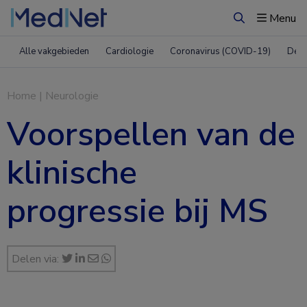
Menu
Zoeken
Alle vakgebieden
Cardiologie
Coronavirus (COVID-19)
Derm
Home
|
Neurologie
Voorspellen van de
klinische
progressie bij MS
Delen via: