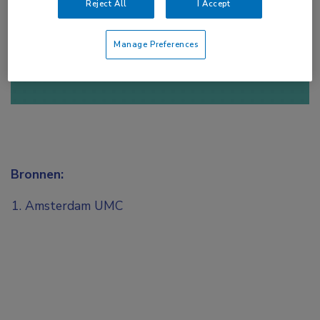
Reject All
I Accept
of
Account maken
Login
Manage Preferences
Bronnen:
Amsterdam UMC