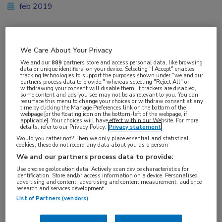
feb 2019
Vakgebieden:
We Care About Your Privacy
Neurologie
We and our
889
partners store and access personal data, like browsing
data or unique identifiers, on your device. Selecting "I Accept" enables
tracking technologies to support the purposes shown under "we and our
partners process data to provide," whereas selecting "Reject All" or
Aandachtsgebieden:
withdrawing your consent will disable them. If trackers are disabled,
some content and ads you see may not be as relevant to you. You can
Multipele Sclerose
resurface this menu to change your choices or withdraw consent at any
time by clicking the Manage Preferences link on the bottom of the
webpage [or the floating icon on the bottom-left of the webpage, if
applicable]. Your choices will have effect within our Website. For more
Tags:
details, refer to our Privacy Policy.
Privacy statement
MRI
Would you rather not? Then we only place essential and statistical
cookies, these do not record any data about you as a person
We and our partners process data to provide:
Use precise geolocation data. Actively scan device characteristics for
identification. Store and/or access information on a device. Personalised
advertising and content, advertising and content measurement, audience
research and services development.
Log hier in om volledige
List of Partners (vendors)
toegang te krijgen.