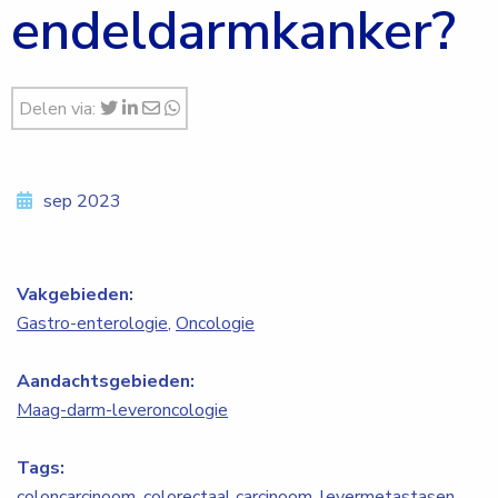
endeldarmkanker?
Delen via:
sep 2023
Vakgebieden:
Gastro-enterologie
,
Oncologie
Aandachtsgebieden:
Maag-darm-leveroncologie
Tags:
coloncarcinoom
,
colorectaal carcinoom
,
levermetastasen
,