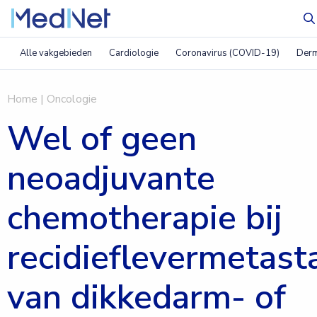
Z
Alle vakgebieden
Cardiologie
Coronavirus (COVID-19)
Derm
Home
|
Oncologie
Wel of geen
neoadjuvante
chemotherapie bij
recidieflevermetast
van dikkedarm- of