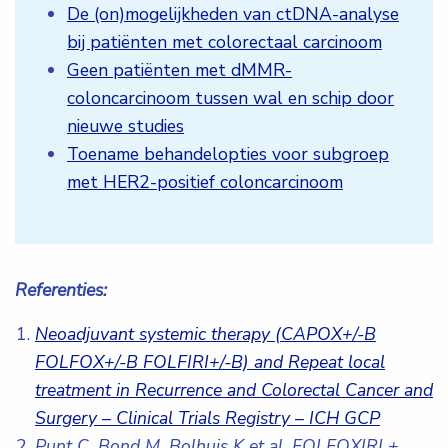
De (on)mogelijkheden van ctDNA-analyse
bij patiënten met colorectaal carcinoom
Geen patiënten met dMMR-
coloncarcinoom tussen wal en schip door
nieuwe studies
Toename behandelopties voor subgroep
met HER2-positief coloncarcinoom
Referenties:
Neoadjuvant systemic therapy (CAPOX+/-B
FOLFOX+/-B FOLFIRI+/-B) and Repeat local
treatment in Recurrence and Colorectal Cancer and
Surgery – Clinical Trials Registry – ICH GCP
Punt C, Bond M, Bolhuis K et al. FOLFOXIRI +