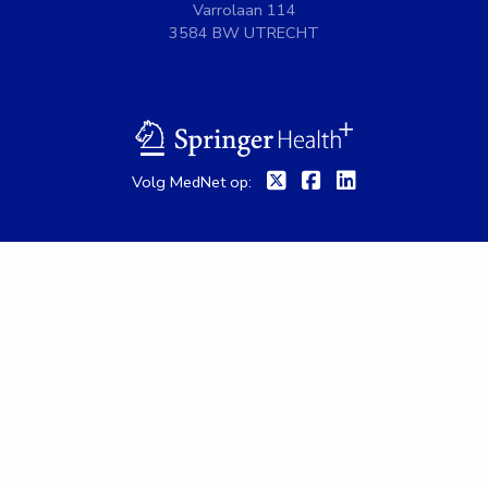
Varrolaan 114
3584 BW UTRECHT
BSL
Twitter
Facebook
Linkedin
Volg MedNet op: