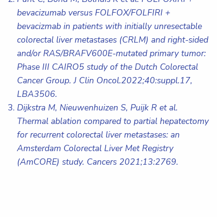
bevacizumab versus FOLFOX/FOLFIRI +
bevacizmab in patients with initially unresectable
colorectal liver metastases (CRLM) and right-sided
and/or
RAS
/
BRAFV600E
-mutated primary tumor:
Phase III CAIRO5 study of the Dutch Colorectal
Cancer Group. J Clin Oncol.2022;40:suppl.17,
LBA3506.
Dijkstra M, Nieuwenhuizen S, Puijk R et al.
Thermal ablation compared to partial hepatectomy
for recurrent colorectal liver metastases: an
Amsterdam Colorectal Liver Met Registry
(AmCORE) study. Cancers 2021;13:2769.