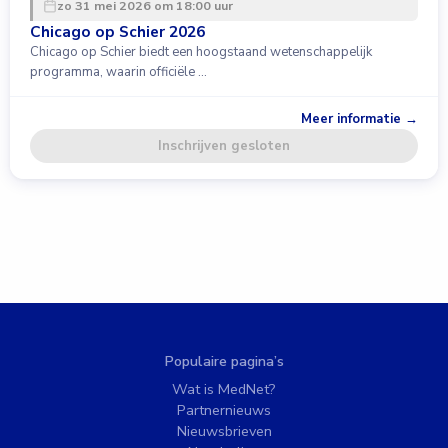
zo 31 mei 2026 om 18:00 uur
Chicago op Schier 2026
Chicago op Schier biedt een hoogstaand wetenschappelijk
programma, waarin officiële …
Meer informatie →
Inschrijven gesloten
Populaire pagina’s
Wat is MedNet?
Partnernieuws
Nieuwsbrieven