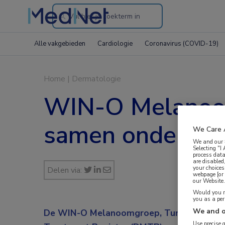
Search
through
Alle vakgebieden
Cardiologie
Coronavirus (COVID-19)
the
website
Home
|
Dermatologie
WIN-O Melanoo
samen onder 1 
We Care 
We and our
Selecting "I
process data
are disabled
your choices
Delen via:
webpage [or 
our Website. 
Would you ra
you as a pe
We and o
De WIN-O Melanoomgroep, Tumor Focus 
Use precise 