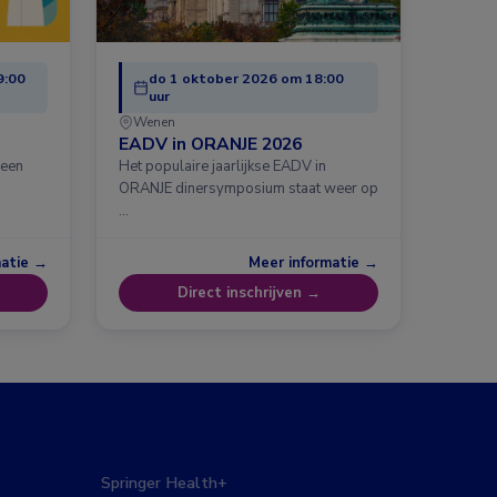
9:00
do 1 oktober 2026 om 18:00
uur
Wenen
EADV in ORANJE 2026
 een
Het populaire jaarlijkse EADV in
ORANJE dinersymposium staat weer op
…
matie →
Meer informatie →
Direct inschrijven →
Springer Health+