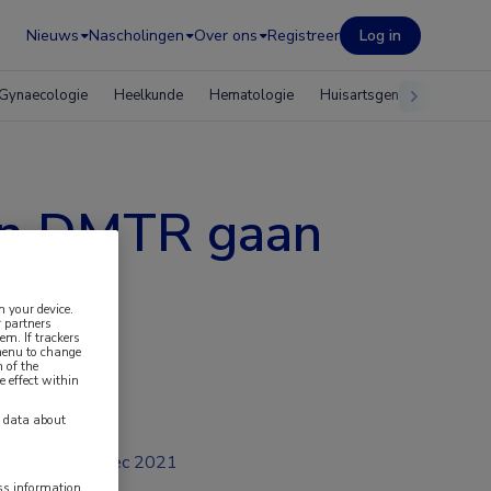
Nieuws
Nascholingen
Over ons
Registreer
Log in
Gynaecologie
Heelkunde
Hematologie
Huisartsgeneeskunde
n DMTR gaan
n your device.
 partners
em. If trackers
 menu to change
 of the
e effect within
y data about
dec 2021
ess information