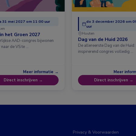
 31 mei 2027 om 11:00 uur
do 3 december 2026 om 0
uur
sen
Houten
in het Groen 2027
Dag van de Huid 2026
arlijkse AAD-congres bijwonen
De allereerste Dag van de Huid:
 naar de VS te …
inspirerend congres volledig …
Meer informatie →
Meer infor
Direct inschrijven →
Direct inschrijven →
Privacy & Voorwaarden