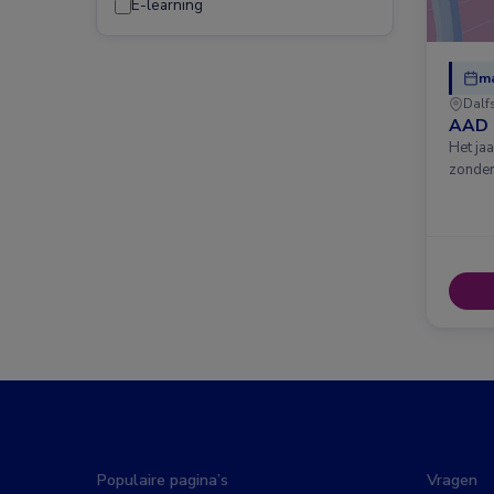
E-learning
ma
Dalf
AAD 
Het ja
zonder
Populaire pagina’s
Vragen