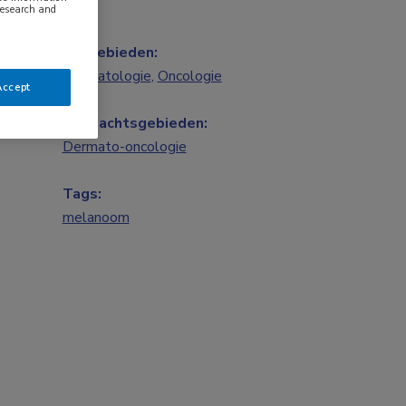
research and
Vakgebieden:
Dermatologie
,
Oncologie
Accept
Aandachtsgebieden:
Dermato-oncologie
Tags:
melanoom