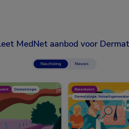
eet MedNet aanbod voor
Dermat
Nascholing
Nieuws
komst
Dermatologie
Bijeenkomst
Dermatologie, Huisartsgeneesku