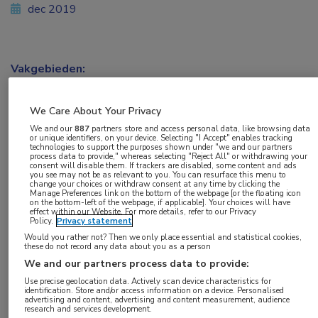
dec 2019
Vakgebieden:
Reumatologie
We Care About Your Privacy
Aandachtsgebieden:
We and our
887
partners store and access personal data, like browsing data
or unique identifiers, on your device. Selecting "I Accept" enables tracking
Huidinfecties
,
Vaccinatie
technologies to support the purposes shown under "we and our partners
process data to provide," whereas selecting "Reject All" or withdrawing your
consent will disable them. If trackers are disabled, some content and ads
you see may not be as relevant to you. You can resurface this menu to
change your choices or withdraw consent at any time by clicking the
Manage Preferences link on the bottom of the webpage [or the floating icon
Het levende gordelroosvirusvaccin is ook veilig
on the bottom-left of the webpage, if applicable]. Your choices will have
effect within our Website. For more details, refer to our Privacy
voor mensen die momenteel een
Policy.
Privacy statement
Would you rather not? Then we only place essential and statistical cookies,
tumornecrosefactorremmer (TNFi) krijgen voor
these do not record any data about you as a person
uiteenlopende indicaties. Dat blijkt uit de
We and our partners process data to provide:
gerandomiseerde Varicella Zoster Vaccine
Use precise geolocation data. Actively scan device characteristics for
identification. Store and/or access information on a device. Personalised
(VERVE)-studie. Er werden in de zes weken na
advertising and content, advertising and content measurement, audience
research and services development.