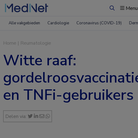
Menu
Zoeken
Alle vakgebieden
Cardiologie
Coronavirus (COVID-19)
Derm
Home
|
Reumatologie
Witte raaf:
gordelroosvaccinati
en TNFi-gebruikers
Delen via: