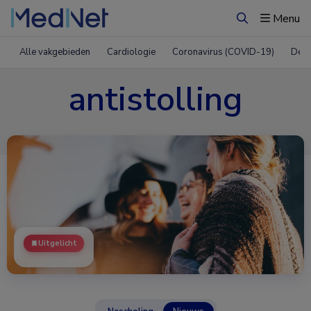
Menu
Zoeken
Alle vakgebieden
Cardiologie
Coronavirus (COVID-19)
Derm
antistolling
Uitgelicht