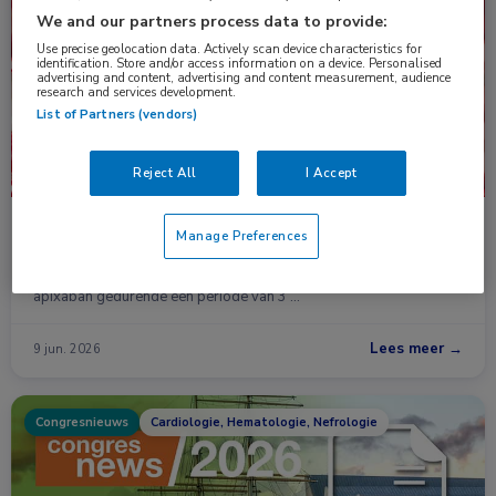
Nieuws
Hematologie, Longziekten
We and our partners process data to provide:
Use precise geolocation data. Actively scan device characteristics for
identification. Store and/or access information on a device. Personalised
advertising and content, advertising and content measurement, audience
research and services development.
List of Partners (vendors)
Reject All
I Accept
Apixaban geeft minder bloedingsrisico dan
Manage Preferences
rivaroxaban bij VTE
Bij patiënten met acute veneuze trombo-embolie (VTE) geeft
apixaban gedurende een periode van 3 …
Lees meer →
9 jun. 2026
Congresnieuws
Cardiologie, Hematologie, Nefrologie