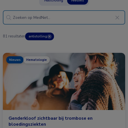
Nascholing
Nieuws
81 resultaten
antistolling
✕
Nieuws
Hematologie
Genderkloof zichtbaar bij trombose en
bloedingsziekten