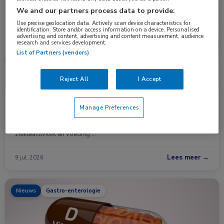
Nieuws
Gastro-enterologie
We and our partners process data to provide:
Use precise geolocation data. Actively scan device characteristics for
identification. Store and/or access information on a device. Personalised
advertising and content, advertising and content measurement, audience
research and services development.
List of Partners (vendors)
Reject All
I Accept
Handknijpkracht mogelijk bruikbare biomarker bij
Manage Preferences
IBD
Handknijpkracht lijkt een eenvoudige en goedkope manier om de
ziekteactiviteit en voeding …
Lees meer →
9 jul. 2026
Nieuws
Gastro-enterologie