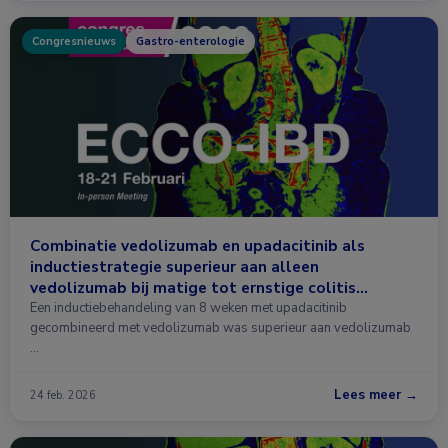
Congresnieuws
Gastro-enterologie
Combinatie vedolizumab en upadacitinib als
inductiestrategie superieur aan alleen
vedolizumab bij matige tot ernstige colitis
ulcerosa
Een inductiebehandeling van 8 weken met upadacitinib
gecombineerd met vedolizumab was superieur aan vedolizumab
…
Lees meer →
24 feb. 2026