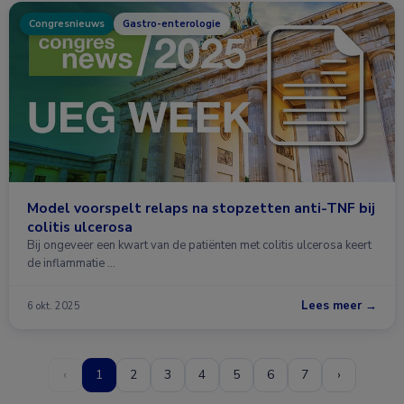
Congresnieuws
Gastro-enterologie
Model voorspelt relaps na stopzetten anti-TNF bij
colitis ulcerosa
Bij ongeveer een kwart van de patiënten met colitis ulcerosa keert
de inflammatie …
Lees meer →
6 okt. 2025
‹
1
2
3
4
5
6
7
›