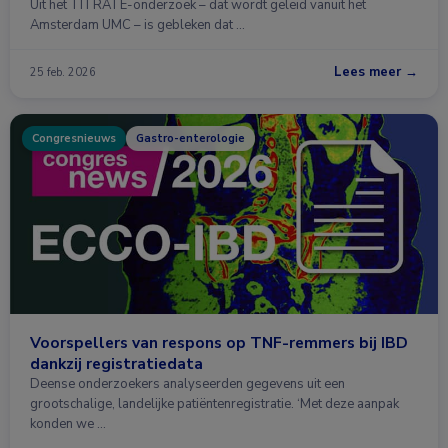
Uit het TITRATE-onderzoek – dat wordt geleid vanuit het
Amsterdam UMC – is gebleken dat …
Lees meer →
25 feb. 2026
Congresnieuws
Gastro-enterologie
Voorspellers van respons op TNF-remmers bij IBD
dankzij registratiedata
Deense onderzoekers analyseerden gegevens uit een
grootschalige, landelijke patiëntenregistratie. ‘Met deze aanpak
konden we …