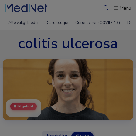
Menu
Zoeken
Alle vakgebieden
Cardiologie
Coronavirus (COVID-19)
Derm
colitis ulcerosa
Uitgelicht