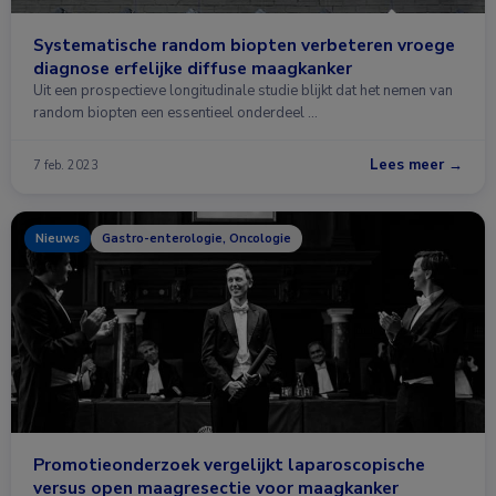
Systematische random biopten verbeteren vroege
diagnose erfelijke diffuse maagkanker
Uit een prospectieve longitudinale studie blijkt dat het nemen van
random biopten een essentieel onderdeel …
Lees meer →
7 feb. 2023
Nieuws
Gastro-enterologie, Oncologie
Promotieonderzoek vergelijkt laparoscopische
versus open maagresectie voor maagkanker