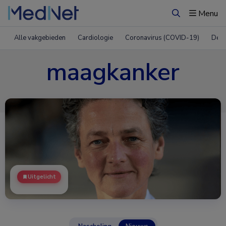
Menu
Zoeken
Alle vakgebieden
Cardiologie
Coronavirus (COVID-19)
Derm
maagkanker
Uitgelicht