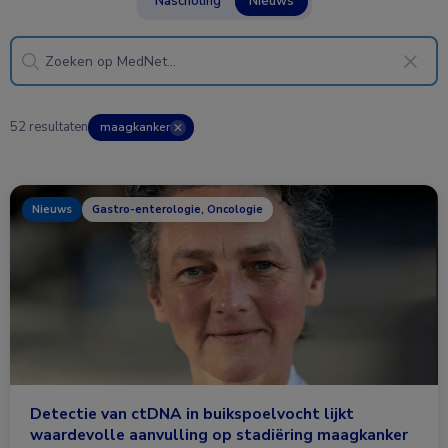
Nascholing
Nieuws
52 resultaten
maagkanker
✕
Nieuws
Gastro-enterologie, Oncologie
Detectie van ctDNA in buikspoelvocht lijkt
waardevolle aanvulling op stadiëring maagkanker