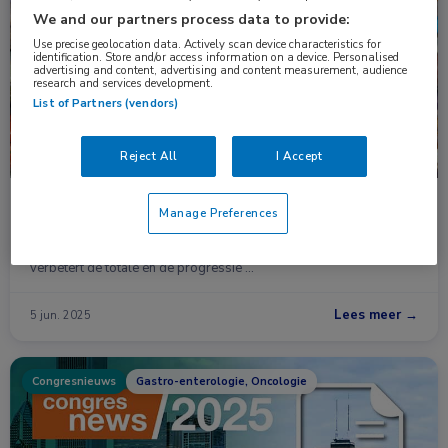
Nieuws
Gastro-enterologie, Oncologie
We and our partners process data to provide:
Use precise geolocation data. Actively scan device characteristics for
identification. Store and/or access information on a device. Personalised
advertising and content, advertising and content measurement, audience
research and services development.
List of Partners (vendors)
Reject All
I Accept
Sugemalimab plus chemotherapie verbetert
Manage Preferences
overleving bij gevorderde maagkanker
Eerstelijnsbehandeling met sugemalimab plus chemotherapie
verbetert de totale en de progressie …
Lees meer →
5 jun. 2025
Congresnieuws
Gastro-enterologie, Oncologie