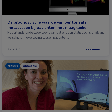
De prognostische waarde van peritoneale
metastasen bij patiënten met maagkanker
Nederlands onderzoek toont aan dat er geen statistisch significant
verschil is in overleving tussen patiënten …
Lees meer →
3 apr. 2025
Nieuws
Oncologie