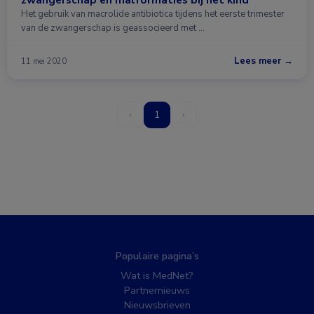
Het gebruik van macrolide antibiotica tijdens het eerste trimester
van de zwangerschap is geassocieerd met …
Lees meer →
11 mei 2020
‹
1
›
Populaire pagina’s
Wat is MedNet?
Partnernieuws
Nieuwsbrieven