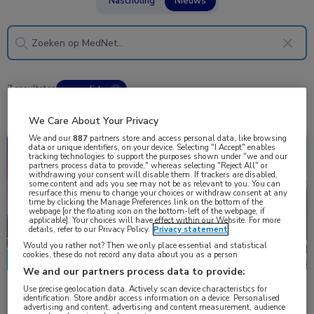
Nascholing
Nieuws
7 resultaten
macroliden
✕
We Care About Your Privacy
We and our
887
partners store and access personal data, like browsing
data or unique identifiers, on your device. Selecting "I Accept" enables
Congresnieuws
Longziekten
tracking technologies to support the purposes shown under "we and our
partners process data to provide," whereas selecting "Reject All" or
withdrawing your consent will disable them. If trackers are disabled,
some content and ads you see may not be as relevant to you. You can
resurface this menu to change your choices or withdraw consent at any
time by clicking the Manage Preferences link on the bottom of the
webpage [or the floating icon on the bottom-left of the webpage, if
applicable]. Your choices will have effect within our Website. For more
details, refer to our Privacy Policy.
Privacy statement
Would you rather not? Then we only place essential and statistical
cookies, these do not record any data about you as a person
We and our partners process data to provide:
Astma: van ziektecontrole naar ziekteremissie
Use precise geolocation data. Actively scan device characteristics for
identification. Store and/or access information on a device. Personalised
Het is tijd om de focus bij de behandeling van astma te verleggen
advertising and content, advertising and content measurement, audience