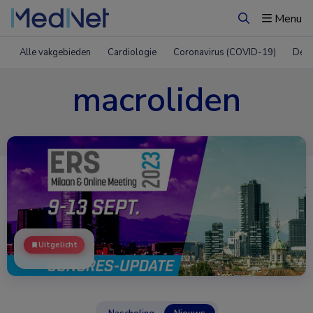
Menu
Zoeken
Alle vakgebieden
Cardiologie
Coronavirus (COVID-19)
Derm
macroliden
Uitgelicht