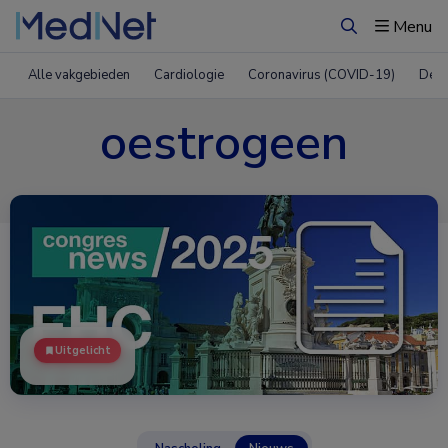
Menu
Zoeken
Alle vakgebieden
Cardiologie
Coronavirus (COVID-19)
Derm
oestrogeen
Uitgelicht