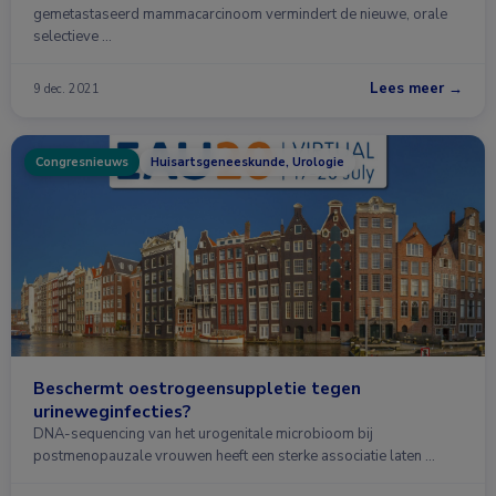
gemetastaseerd mammacarcinoom vermindert de nieuwe, orale
selectieve …
Lees meer →
9 dec. 2021
Congresnieuws
Huisartsgeneeskunde, Urologie
Beschermt oestrogeensuppletie tegen
urineweginfecties?
DNA-sequencing van het urogenitale microbioom bij
postmenopauzale vrouwen heeft een sterke associatie laten …