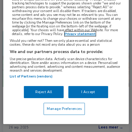
daling …
tracking technologies to support the purposes shown under "we and our
partners process data to provide," whereas selecting "Reject All" or
withdrawing your consent will disable them. If trackers are disabled,
some content and ads you see may not be as relevant to you. You can
Lees meer →
5 dec. 2025
resurface this menu to change your choices or withdraw consent at any
time by clicking the Manage Preferences link on the bottom of the
webpage [or the floating icon on the bottom-left of the webpage, if
applicable]. Your choices will have effect within our Website. For more
details, refer to our Privacy Policy.
Privacy statement
Congresnieuws
Neurologie
Would you rather not? Then we only place essential and statistical
cookies, these do not record any data about you as a person
We and our partners process data to provide:
Use precise geolocation data. Actively scan device characteristics for
identification. Store and/or access information on a device. Personalised
advertising and content, advertising and content measurement, audience
research and services development.
List of Partners (vendors)
Reject All
I Accept
Beïnvloedt de menopauze de eerste klinische
presentatie bij MS?
Veranderingen in geslachtshormonen, zoals tijdens de
Manage Preferences
menopauze, beïnvloeden mogelijk de eerste presentatie van …
Lees meer →
26 sep. 2025