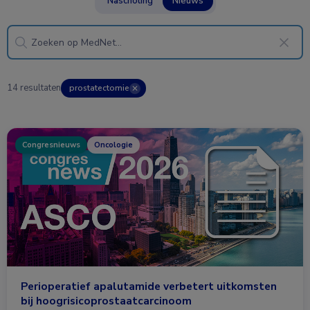
Nascholing
Nieuws
14 resultaten
prostatectomie
✕
Congresnieuws
Oncologie
Perioperatief apalutamide verbetert uitkomsten
bij hoogrisicoprostaatcarcinoom