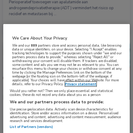
Perioperatief toevoegen van apalutamide aan
androgeendeprivatietherapie (ADT) vermindert het risico op
recidief en metastasen bij …
Lees meer →
2 jun. 2026
We Care About Your Privacy
We and our
889
partners store and access personal data, like browsing
Nieuws
Oncologie, Urologie
data or unique identifiers, on your device. Selecting "I Accept" enables
tracking technologies to support the purposes shown under "we and our
partners process data to provide," whereas selecting "Reject All" or
withdrawing your consent will disable them. If trackers are disabled,
some content and ads you see may not be as relevant to you. You can
resurface this menu to change your choices or withdraw consent at any
time by clicking the Manage Preferences link on the bottom of the
webpage [or the floating icon on the bottom-left of the webpage, if
applicable]. Your choices will have effect within our Website. For more
details, refer to our Privacy Policy.
Privacy statement
Would you rather not? Then we only place essential and statistical
cookies, these do not record any data about you as a person
We and our partners process data to provide:
Prostaatkanker: verbetering chirurgische
Use precise geolocation data. Actively scan device characteristics for
identification. Store and/or access information on a device. Personalised
uitkomsten sinds invoering volumenorm
advertising and content, advertising and content measurement, audience
Sinds 2014 geldt in Nederland een volumenorm voor het
research and services development.
uitvoeren van radicale prostatectomie. Dit …
List of Partners (vendors)