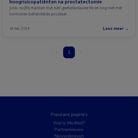
hoogrisicopatiënten na prostatectomie
[vsb-no]Bij mannen met niet-gemetastaseerde en nog niet met
hormonen behandelde prostaat …
Lees meer →
18 feb. 2019
‹
1
›
Populaire pagina’s
Wat is MedNet?
Partnernieuws
Nieuwsbrieven