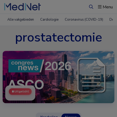
Menu
Zoeken
Alle vakgebieden
Cardiologie
Coronavirus (COVID-19)
Derm
prostatectomie
Uitgelicht