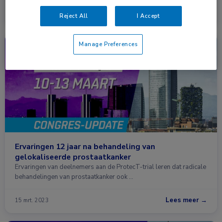
Lees meer →
26 mei 2025
Reject All
I Accept
Manage Preferences
Congresnieuws
Oncologie, Urologie
Ervaringen 12 jaar na behandeling van
gelokaliseerde prostaatkanker
Ervaringen van deelnemers aan de ProtecT-trial leren dat radicale
behandelingen van prostaatkanker ook …
Lees meer →
15 mrt. 2023