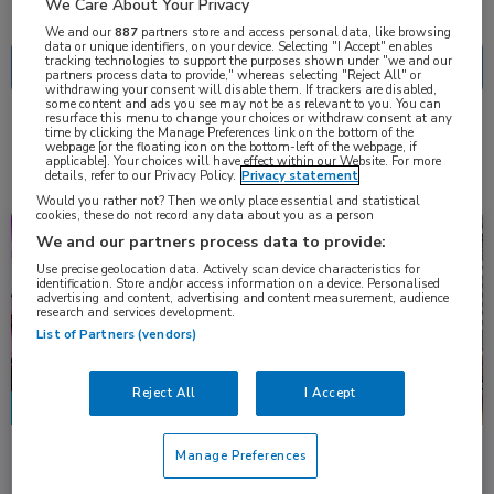
Nascholing
Nieuws
We Care About Your Privacy
We and our
887
partners store and access personal data, like browsing
data or unique identifiers, on your device. Selecting "I Accept" enables
tracking technologies to support the purposes shown under "we and our
partners process data to provide," whereas selecting "Reject All" or
withdrawing your consent will disable them. If trackers are disabled,
some content and ads you see may not be as relevant to you. You can
resurface this menu to change your choices or withdraw consent at any
time by clicking the Manage Preferences link on the bottom of the
4 resultaten
zavegepant
✕
webpage [or the floating icon on the bottom-left of the webpage, if
applicable]. Your choices will have effect within our Website. For more
details, refer to our Privacy Policy.
Privacy statement
Would you rather not? Then we only place essential and statistical
cookies, these do not record any data about you as a person
Congresnieuws
Neurologie
We and our partners process data to provide:
Use precise geolocation data. Actively scan device characteristics for
identification. Store and/or access information on a device. Personalised
advertising and content, advertising and content measurement, audience
research and services development.
List of Partners (vendors)
Reject All
I Accept
Zavegepant neusspray effectief en veilig bij
Manage Preferences
migraine