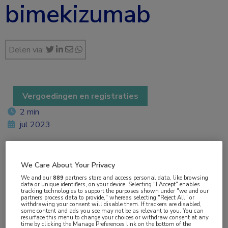
bimekizumab
Delen via:
Vergoedingen en registraties
2 min
jul 2023
We Care About Your Privacy
Vakgebieden:
We and our
889
partners store and access personal data, like browsing
Dermatologie
,
Farmacie
,
Hematologie
,
Kindergeneeskunde
,
data or unique identifiers, on your device. Selecting "I Accept" enables
tracking technologies to support the purposes shown under "we and our
Reumatologie
partners process data to provide," whereas selecting "Reject All" or
withdrawing your consent will disable them. If trackers are disabled,
some content and ads you see may not be as relevant to you. You can
resurface this menu to change your choices or withdraw consent at any
Aandachtsgebieden:
time by clicking the Manage Preferences link on the bottom of the