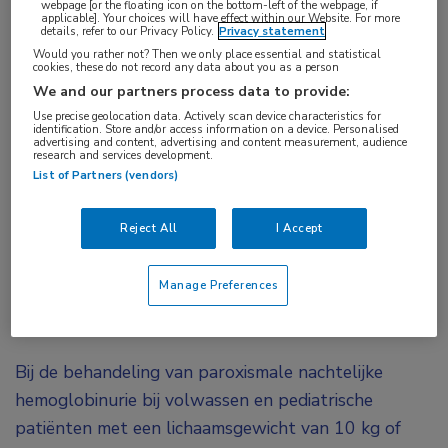
webpage [or the floating icon on the bottom-left of the webpage, if
Lymfoom
,
Spondyloartritis
applicable]. Your choices will have effect within our Website. For more
details, refer to our Privacy Policy.
Privacy statement
Would you rather not? Then we only place essential and statistical
Tags:
cookies, these do not record any data about you as a person
axSpA
,
bimekizumab
,
DLBCL
,
glofitamab
,
nr-axSpA
,
We and our partners process data to provide:
ravulizumab
Use precise geolocation data. Actively scan device characteristics for
identification. Store and/or access information on a device. Personalised
advertising and content, advertising and content measurement, audience
research and services development.
In de Staatscourant is gepubliceerd over de
List of Partners (vendors)
tijdelijke opheffing van de sluis voor ravulizumab
en toepassing van de sluis op glofitamab en
Reject All
I Accept
bimekizumab.
Manage Preferences
Betreffende de opheffing van de sluis voor
ravulizumab
Bij de behandeling van paroxismale nachtelijke
hemoglobinurie bij volwassen en pediatrische
patiënten met een lichaamsgewicht van 10 kg of