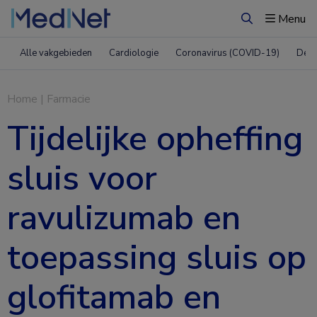
Menu
Zoeken
Alle vakgebieden
Cardiologie
Coronavirus (COVID-19)
Derm
Home
|
Farmacie
Tijdelijke opheffing
sluis voor
ravulizumab en
toepassing sluis op
glofitamab en