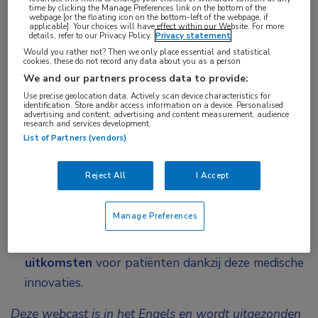
Ondanks de impact van SLE bleef de behandeling
time by clicking the Manage Preferences link on the bottom of the
webpage [or the floating icon on the bottom-left of the webpage, if
decennialang grotendeels onveranderd.
applicable]. Your choices will have effect within our Website. For more
details, refer to our Privacy Policy.
Privacy statement
In deze on demand webcast brengen
Would you rather not? Then we only place essential and statistical
cookies, these do not record any data about you as a person
vooraanstaande experts u volledig op de hoogte
We and our partners process data to provide:
van baanbrekende ontwikkelingen in het SLE-
Use precise geolocation data. Actively scan device characteristics for
identification. Store and/or access information on a device. Personalised
landschap. Er wordt dieper ingegaan op:
advertising and content, advertising and content measurement, audience
research and services development.
List of Partners (vendors)
Nieuwe biomarkers
die vroege en nauwkeurige
diagnose mogelijk maken.
Reject All
I Accept
Innovatieve gerichte therapieën
die een meer
gepersonaliseerde aanpak van de behandeling
Manage Preferences
mogelijk maken.
De vooruitzichten op
betere klinische
uitkomsten
voor patiënten dankzij deze medische
innovaties.
Deze webcast is in het Engels en wordt uitgezonden