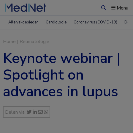
Menu
Zoeken
Alle vakgebieden
Cardiologie
Coronavirus (COVID-19)
Derm
Home
|
Reumatologie
Keynote webinar |
Spotlight on
advances in lupus
Delen via: