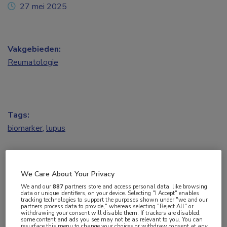
27 mei 2025
Vakgebieden:
Reumatologie
Tags:
biomarker
,
lupus
Systemische lupus erythematosus (SLE) is een
ernstige, multipele systemen aantastende auto-
We Care About Your Privacy
immuunziekte die vrijwel elk orgaansysteem in het
We and our
887
partners store and access personal data, like browsing
data or unique identifiers, on your device. Selecting "I Accept" enables
lichaam kan beschadigen. Deze aandoening gaat
tracking technologies to support the purposes shown under "we and our
partners process data to provide," whereas selecting "Reject All" or
gepaard met aanzienlijke morbiditeit en mortaliteit.
withdrawing your consent will disable them. If trackers are disabled,
some content and ads you see may not be as relevant to you. You can
resurface this menu to change your choices or withdraw consent at any