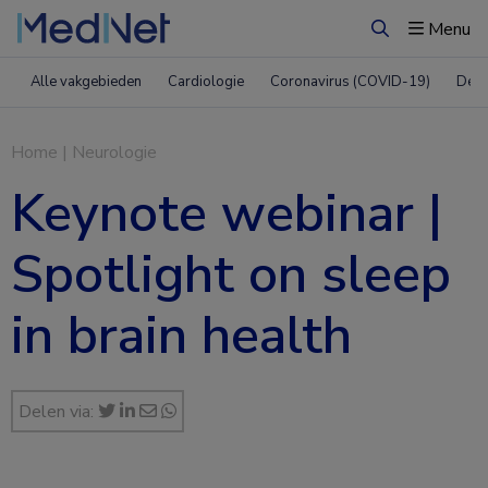
Menu
Zoeken
Alle vakgebieden
Cardiologie
Coronavirus (COVID-19)
Derm
Home
|
Neurologie
Keynote webinar |
Spotlight on sleep
in brain health
Delen via: