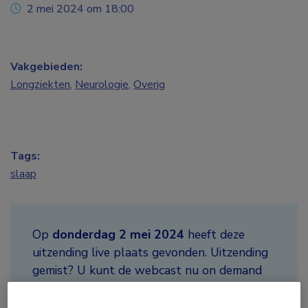
2 mei 2024 om 18:00
Vakgebieden:
Longziekten
,
Neurologie
,
Overig
Tags:
slaap
Op
donderdag 2 mei 2024
heeft deze
uitzending live plaats gevonden. Uitzending
gemist? U kunt de webcast nu on demand
bekijken wanneer het u uitkomt.