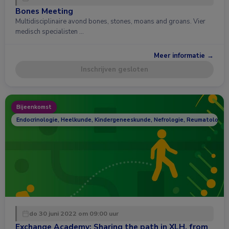
Bones Meeting
Multidisciplinaire avond bones, stones, moans and groans. Vier
medisch specialisten …
Meer informatie →
Inschrijven gesloten
Bijeenkomst
Endocrinologie, Heelkunde, Kindergeneeskunde, Nefrologie, Reumatologie
do 30 juni 2022 om 09:00 uur
Exchange Academy: Sharing the path in XLH, from