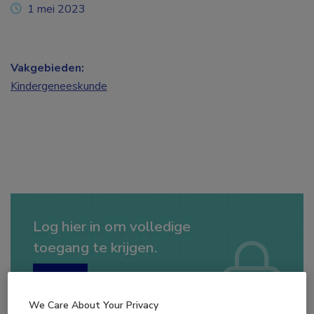
1 mei 2023
Vakgebieden:
Kindergeneeskunde
Log hier in om volledige
toegang te krijgen.
of
Account maken
Login
We Care About Your Privacy