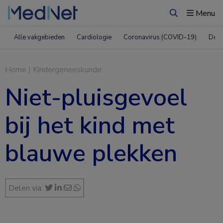
Menu
Zoeken
Alle vakgebieden
Cardiologie
Coronavirus (COVID-19)
Derm
Home
|
Kindergeneeskunde
Niet-pluisgevoel
bij het kind met
blauwe plekken
Delen via: