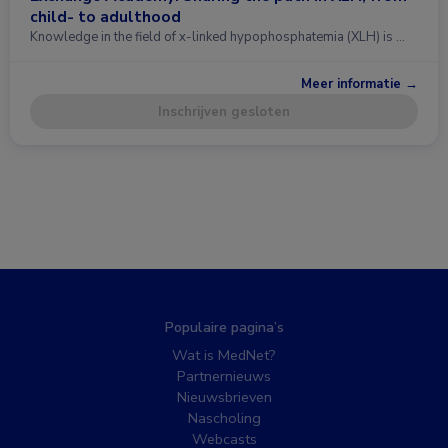
child- to adulthood
Knowledge in the field of x-linked hypophosphatemia (XLH) is …
Meer informatie →
Inschrijven gesloten
Populaire pagina’s
Wat is MedNet?
Partnernieuws
Nieuwsbrieven
Nascholing
Webcasts