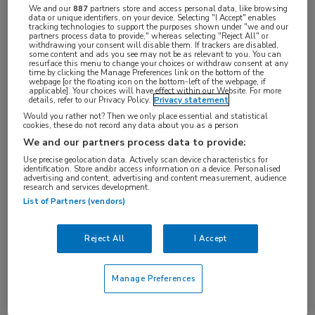
We and our
887
partners store and access personal data, like browsing
data or unique identifiers, on your device. Selecting "I Accept" enables
tracking technologies to support the purposes shown under "we and our
partners process data to provide," whereas selecting "Reject All" or
withdrawing your consent will disable them. If trackers are disabled,
some content and ads you see may not be as relevant to you. You can
resurface this menu to change your choices or withdraw consent at any
time by clicking the Manage Preferences link on the bottom of the
De meeste blauwe plekken bij kinderen zijn
webpage [or the floating icon on the bottom-left of the webpage, if
applicable]. Your choices will have effect within our Website. For more
gelukkig onschuldig, maar helaas kan een blauwe
details, refer to our Privacy Policy.
Privacy statement
Would you rather not? Then we only place essential and statistical
plek ook een aanwijzing zijn voor een aandoening
cookies, these do not record any data about you as a person
of andere (ernstige) situatie.
We and our partners process data to provide:
Use precise geolocation data. Actively scan device characteristics for
In deze nascholing wordt uitgebreid aandacht
identification. Store and/or access information on a device. Personalised
advertising and content, advertising and content measurement, audience
besteed aan kindermishandeling. Door (nog) beter te
research and services development.
List of Partners (vendors)
weten welke signalen daarbij horen kunnen nare en
complexe situaties eerder en beter aan de orde
Reject All
I Accept
worden gesteld en kan het kind bescherming
worden geboden.
Manage Preferences
Maar er zijn ook blauwe plekken die op een andere