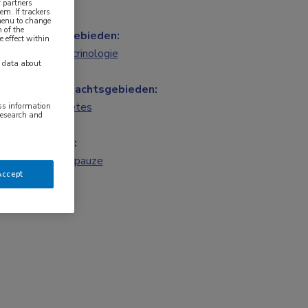
 partners
em. If trackers
 menu to change
 of the
Vakgebieden:
e effect within
Endocrinologie
y data about
Aandachtsgebieden:
Diabetes
ess information
research and
Tags:
menopauze
Accept