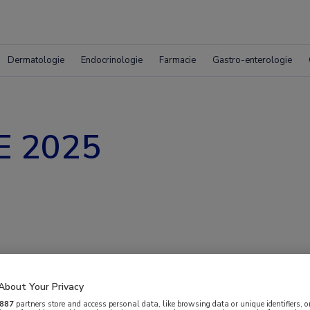
Dermatologie
Endocrinologie
Farmacie
Gastro-enterologie
E 2025
About Your Privacy
887
partners store and access personal data, like browsing data or unique identifiers, o