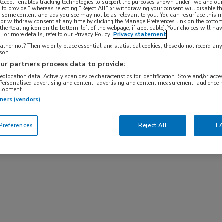
 Accept" enables tracking technologies to support the purposes shown under "we and our
 to provide," whereas selecting "Reject All" or withdrawing your consent will disable th
gevonden.
, some content and ads you see may not be as relevant to you. You can resurface this
 or withdraw consent at any time by clicking the Manage Preferences link on the bottom
the floating icon on the bottom-left of the webpage, if applicable]. Your choices will hav
For more details, refer to our Privacy Policy.
Privacy statement
ther not? Then we only place essential and statistical cookies, these do not record an
rson
organiseert MedNet de 9e editie van het EASD
ur partners process data to provide:
geolocation data. Actively scan device characteristics for identification. Store and/or acc
 Personalised advertising and content, advertising and content measurement, audience 
elopment.
a een congresdag uw collega’s te ontmoeten en de
tners (vendors)
betekenen deze voor onze praktijk van morgen?
references
Reject All
I 
Jazet, zullen drie experts u bijpraten over de
diabetes mellitus. Kortom, weer een boeiende en