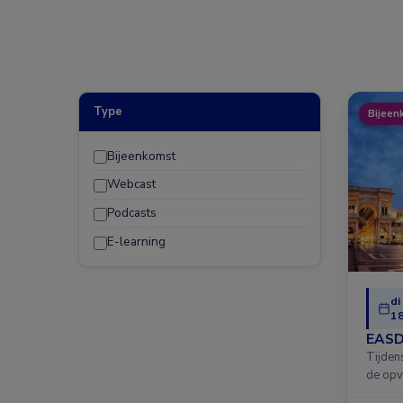
Type
Bijeen
Bijeenkomst
Webcast
Podcasts
E-learning
di
18
EASD
Tijden
de opv