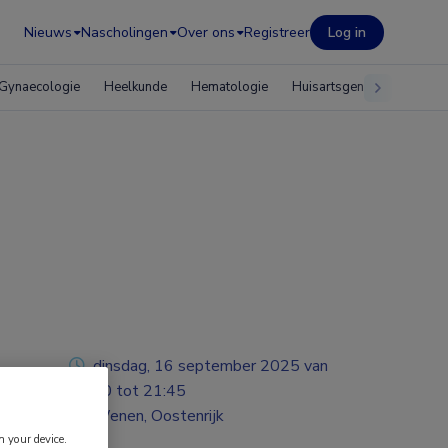
Nieuws
Nascholingen
Over ons
Registreer
Log in
Gynaecologie
Heelkunde
Hematologie
Huisartsgeneeskunde
dinsdag, 16 september 2025 van
18:00 tot 21:45
Wenen, Oostenrijk
n your device.