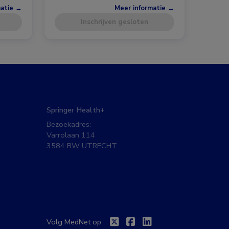
matie →
Meer informatie →
Inschrijven gesloten
Springer Health+
Bezoekadres:
Varrolaan 114
3584 BW UTRECHT
Twitter
Facebook
Linkedin
Volg MedNet op: