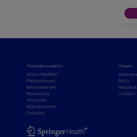
Populaire pagina’s
Vragen
Wat is MedNet?
Adverter
Partnernieuws
FAQ’s
Nieuwsbrieven
Helpdesk
Nascholing
Contact
Webcasts
Bijeenkomsten
Podcasts
BSL