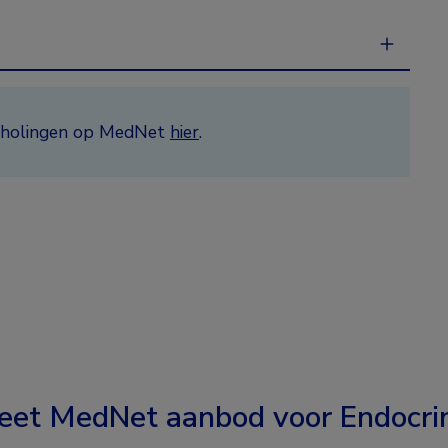
ascholingen op MedNet
hier
.
eet MedNet aanbod voor
Endocri