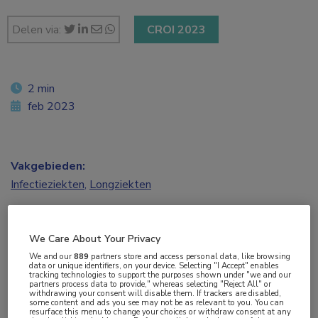
Delen via:
CROI 2023
2 min
feb 2023
Vakgebieden:
Infectieziekten
,
Longziekten
Aandachtsgebieden:
We Care About Your Privacy
Tuberculose
We and our
889
partners store and access personal data, like browsing
data or unique identifiers, on your device. Selecting "I Accept" enables
tracking technologies to support the purposes shown under "we and our
Tags:
partners process data to provide," whereas selecting "Reject All" or
withdrawing your consent will disable them. If trackers are disabled,
bedaquiline
,
linezolid
some content and ads you see may not be as relevant to you. You can
resurface this menu to change your choices or withdraw consent at any