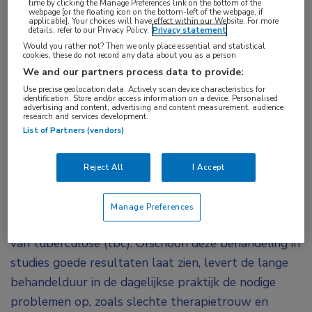
time by clicking the Manage Preferences link on the bottom of the
webpage [or the floating icon on the bottom-left of the webpage, if
Een tbc-behandelregime van 8 weken met
applicable]. Your choices will have effect within our Website. For more
details, refer to our Privacy Policy.
Privacy statement
bedaquiline en linezolid in combinatie met
Would you rather not? Then we only place essential and statistical
nauwkeurige post-behandelingsmonitoring en
cookies, these do not record any data about you as a person
We and our partners process data to provide:
eventuele verlenging van de behandeling lijkt een
Use precise geolocation data. Actively scan device characteristics for
potentieel werkzaam alternatief te bieden ten
identification. Store and/or access information on a device. Personalised
advertising and content, advertising and content measurement, audience
opzichte van het standaard 24-weekse
research and services development.
List of Partners (vendors)
1
behandelregime.
De resultaten werden
gelijktijdig aan het congres gepubliceerd in
The
Reject All
I Accept
2
New England Journal of Medicine
.
Momenteel is een op rifampicine gebaseerd regime
Manage Preferences
van 6 maanden de standaard voor de behandeling
van tuberculose (tbc). Ofschoon deze behandeling in
studies goede resultaten laat zien, levert de lange
behandelduur in de dagelijkse praktijk de nodige
problemen op, zoals slechte therapietrouw en