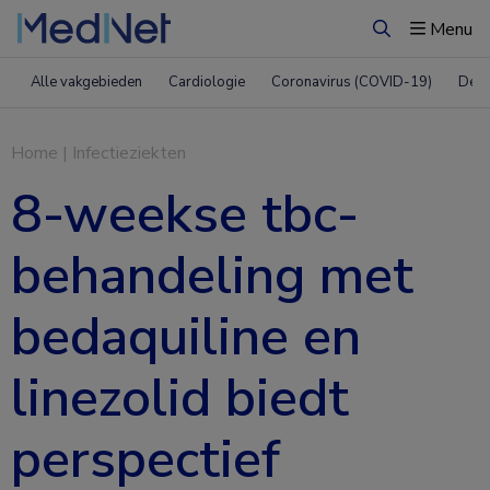
Menu
Zoeken
Alle vakgebieden
Cardiologie
Coronavirus (COVID-19)
Derm
Home
|
Infectieziekten
8-weekse tbc-
behandeling met
bedaquiline en
linezolid biedt
perspectief