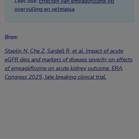
Lees ook:
Effecten van empagliflozine op
overvulling en vetmassa
Bron:
Staplin N, Che Z, Sardell R, et al. Impact of acute
eGFR dips and markers of disease severity on effects
of empagliflozine on acute kidney outcome. ERA
Congress 2025, late breaking clinical trial.