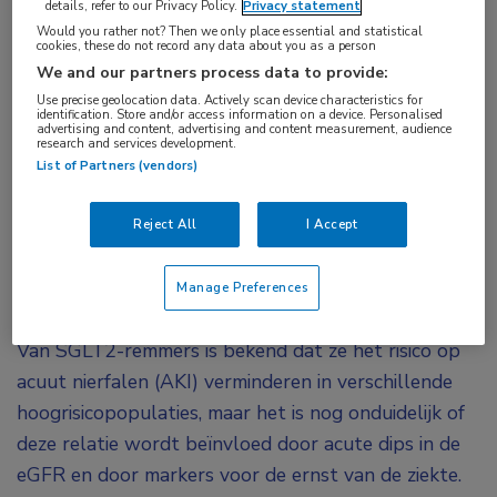
details, refer to our Privacy Policy.
Privacy statement
remmer
Would you rather not? Then we only place essential and statistical
cookies, these do not record any data about you as a person
We and our partners process data to provide:
Empagliflozine verlaagt het risico op een acute
Use precise geolocation data. Actively scan device characteristics for
stijging van de creatinineconcentratie én op
identification. Store and/or access information on a device. Personalised
advertising and content, advertising and content measurement, audience
acuut nierfalen bij patiënten met diabetes type 2,
research and services development.
List of Partners (vendors)
hartfalen en/of chronische nierschade. Deze
effecten waren onafhankelijk van de grootte van
Reject All
I Accept
voorspelde eGFR-dips en de ernst van ziekte,
stelde Nathalie Staplin in haar
late breaking
Manage Preferences
clinical trial
-presentatie.
Van SGLT2-remmers is bekend dat ze het risico op
acuut nierfalen (AKI) verminderen in verschillende
hoogrisicopopulaties, maar het is nog onduidelijk of
deze relatie wordt beïnvloed door acute dips in de
eGFR en door markers voor de ernst van de ziekte.