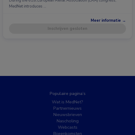
During the 61st European Renal Association (ERA) congress,
MedNet introduces …
Meer informatie →
Inschrijven gesloten
Populaire pagina’s
Wat is MedNet?
Partnernieuws
Nieuwsbrieven
Nascholing
Webcasts
Bijeenkomsten