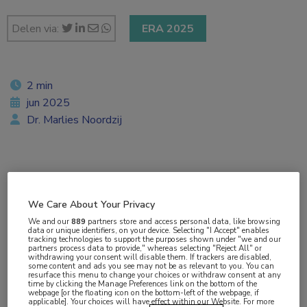
Delen via:
ERA 2025
2 min
jun 2025
Dr. Marlies Noordzij
Vakgebieden:
Cardiologie
,
Endocrinologie
,
Nefrologie
We Care About Your Privacy
We and our
889
partners store and access personal data, like browsing
Aandachtsgebieden:
data or unique identifiers, on your device. Selecting "I Accept" enables
tracking technologies to support the purposes shown under "we and our
Acuut nierfalen
,
Chronische nierschade
,
Diabetes
,
Hartfalen
partners process data to provide," whereas selecting "Reject All" or
withdrawing your consent will disable them. If trackers are disabled,
some content and ads you see may not be as relevant to you. You can
resurface this menu to change your choices or withdraw consent at any
Tags:
time by clicking the Manage Preferences link on the bottom of the
webpage [or the floating icon on the bottom-left of the webpage, if
albumine
,
creatinine
,
empagliflozine
,
nierfunctie
,
SGLT2-
applicable]. Your choices will have effect within our Website. For more