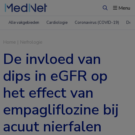
Menu
Zoeken
Alle vakgebieden
Cardiologie
Coronavirus (COVID-19)
Derm
Home
|
Nefrologie
De invloed van
dips in eGFR op
het effect van
empagliflozine bij
acuut nierfalen