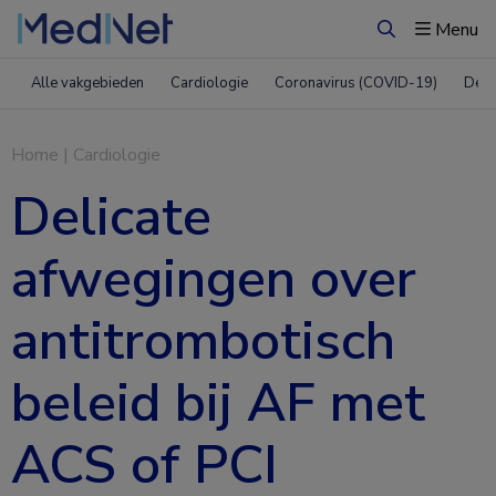
Menu
Zoeken
Alle vakgebieden
Cardiologie
Coronavirus (COVID-19)
Derm
Home
|
Cardiologie
Delicate
afwegingen over
antitrombotisch
beleid bij AF met
ACS of PCI