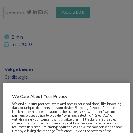
Delen via:
ACC 2020
2 min
mrt 2020
Vakgebieden:
Cardiologie
Aandachtsgebieden:
We Care About Your Privacy
Ritmestoornissen
We and our
889
partners store and access personal data, like browsing
data or unique identifiers, on your device. Selecting "I Accept" enables
tracking technologies to support the purposes shown under "we and our
Tags:
partners process data to provide," whereas selecting "Reject All" or
withdrawing your consent will disable them. If trackers are disabled,
acuut coronair syndroom
,
apixaban
,
atriumfibrilleren
,
PCI
,
some content and ads you see may not be as relevant to you. You can
resurface this menu to change your choices or withdraw consent at any
vitamine K-antagonist
time by clicking the Manage Preferences link on the bottom of the