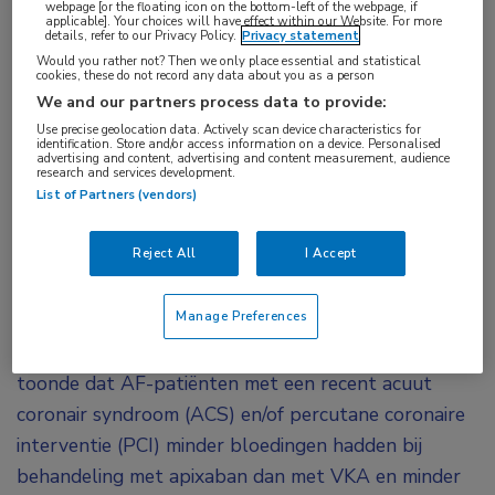
webpage [or the floating icon on the bottom-left of the webpage, if
applicable]. Your choices will have effect within our Website. For more
details, refer to our Privacy Policy.
Privacy statement
Bij patiënten met atriumfibrilleren (AF) en een
Would you rather not? Then we only place essential and statistical
cookies, these do not record any data about you as a person
recent ACS en/of PCI die een P2Y
-remmer
12
We and our partners process data to provide:
krijgen, heeft apixaban de voorkeur boven een
Use precise geolocation data. Actively scan device characteristics for
identification. Store and/or access information on a device. Personalised
vitamine K-antagonist (VKA). Dat is gevonden in
advertising and content, advertising and content measurement, audience
research and services development.
een recente analyse van de AUGUSTUS-trial,
List of Partners (vendors)
waarin de afweging tussen risico’s en voordelen
van antitrombotische therapie bij deze
Reject All
I Accept
patiëntencategorie is geïnventariseerd. De
uitkomsten verschenen tevens in
Circulation
.
Manage Preferences
Een eerdere analyse van de AUGUSTUS-trial
toonde dat AF-patiënten met een recent acuut
coronair syndroom (ACS) en/of percutane coronaire
interventie (PCI) minder bloedingen hadden bij
behandeling met apixaban dan met VKA en minder