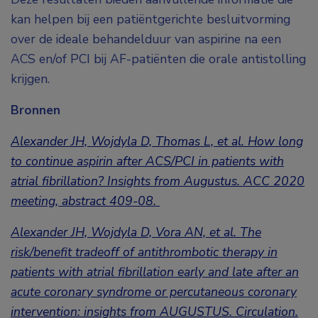
kan helpen bij een patiëntgerichte besluitvorming
over de ideale behandelduur van aspirine na een
ACS en/of PCI bij AF-patiënten die orale antistolling
krijgen.
Bronnen
Alexander JH, Wojdyla D, Thomas L, et al. How long
to continue aspirin after ACS/PCI in patients with
atrial fibrillation? Insights from Augustus. ACC 2020
meeting, abstract 409-08.
Alexander JH, Wojdyla D, Vora AN, et al. The
risk/benefit tradeoff of antithrombotic therapy in
patients with atrial fibrillation early and late after an
acute coronary syndrome or percutaneous coronary
intervention: insights from AUGUSTUS. Circulation.