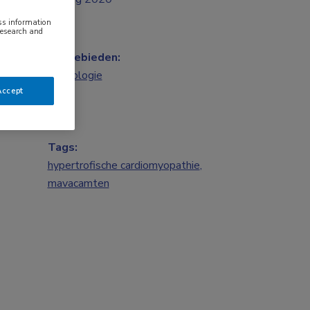
ess information
research and
Vakgebieden:
Cardiologie
Accept
Tags:
hypertrofische cardiomyopathie
,
mavacamten