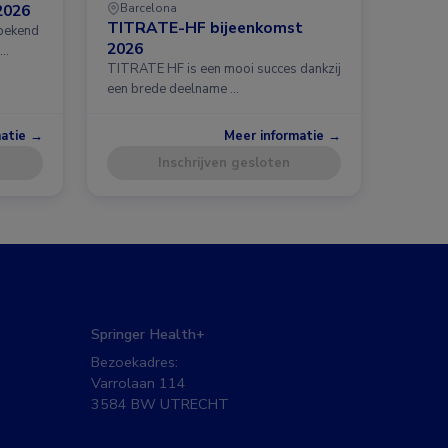
2026
Barcelona
TITRATE-HF bijeenkomst
 bekend
2026
 …
TITRATE HF is een mooi succes dankzij
een brede deelname …
matie →
Meer informatie →
Inschrijven gesloten
Springer Health+
Bezoekadres:
Varrolaan 114
3584 BW UTRECHT