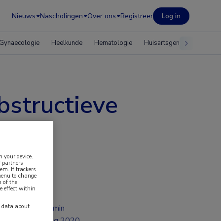
Nieuws
Nascholingen
Over ons
Registreer
Log in
Gynaecologie
Heelkunde
Hematologie
Huisartsgeneeskunde
bstructieve
n your device.
 partners
em. If trackers
 menu to change
 of the
e effect within
y data about
2 min
aug 2020