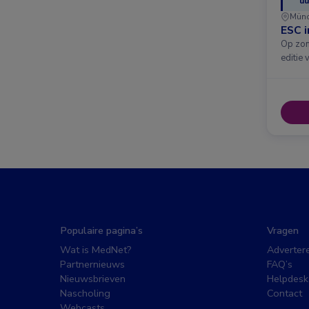
uu
Mün
ESC 
Op zon
editie 
Populaire pagina’s
Vragen
Wat is MedNet?
Adverter
Partnernieuws
FAQ’s
Nieuwsbrieven
Helpdesk
Nascholing
Contact
Webcasts