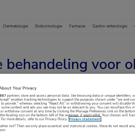
Dermatologie
Endocrinologie
Farmacie
Gastro-enterologie
e behandeling voor o
cardiomyopathie
About Your Privacy
887
partners store and access personal data, like browsing data or unique identifiers, o
 Accept" enables tracking technologies to support the purposes shown under "we and our
 to provide," whereas selecting "Reject All" or withdrawing your consent will disable th
, some content and ads you see may not be as relevant to you. You can resurface this
 or withdraw consent at any time by clicking the Manage Preferences link on the bottom
the floating icon on the bottom-left of the webpage, if applicable]. Your choices will hav
For more details, refer to our Privacy Policy.
Privacy statement
ther not? Then we only place essential and statistical cookies, these do not record an
 en kwaliteit van leven van patiënten met
rson