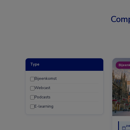
Comp
Type
Bijeen
Bijeenkomst
Webcast
Podcasts
E-learning
zo