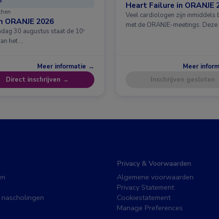
r
Heart Failure in ORANJE 
chen
Veel cardiologen zijn inmiddels
in ORANJE 2026
met de ORANJE-meetings. Deze
dag 30 augustus staat de 10ᵉ
van het …
Meer informatie →
Meer infor
Direct inschrijven →
Inschrijven gesloten
Privacy & Voorwaarden
en
Algemene voorwaarden
Privacy Statement
 nascholingen
Cookiestatement
Manage Preferences