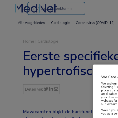
Search
through
Alle vakgebieden
Cardiologie
Coronavirus (COVID-19)
the
website
Home
|
Cardiologie
Eerste specifiek
hypertrofische 
We Care 
We and our
Selecting "I
Delen via:
process data
are disabled
your choices
webpage [or 
our Website. 
Would you ra
Mavacamten blijkt de hartfunctie, klachten
you as a pe