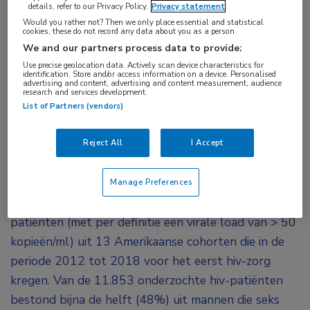
details, refer to our Privacy Policy.
Privacy statement
geworden sinds de komst van de Current
Would you rather not? Then we only place essential and statistical
cookies, these do not record any data about you as a person
Department of Health and Human Services
We and our partners process data to provide:
(DHHS)-richtlijnen. Toch hebben hiv-patiënten
Use precise geolocation data. Actively scan device characteristics for
van Afro-Amerikaanse komaf en hiv-patiënten die
identification. Store and/or access information on a device. Personalised
advertising and content, advertising and content measurement, audience
research and services development.
drugsverslaafd zijn nog steeds bepaalde
List of Partners (vendors)
achterstanden in het krijgen van goede zorg.
De DHHS-richtlijnen dateren uit 2012 en bevatten
Reject All
I Accept
de aanbeveling dat elke hiv-patiënt ART moet
krijgen ongeacht diens aantal CD4-cellen.
Manage Preferences
Onderzocht werden behandelnaïeve volwassen hiv-
patiënten (met per definitie een virale load van > 50
kopieën/ml) uit 13 Amerikaanse cohorten die in de
periode 2012 tot 2018 voor het eerst hiv-zorg
kregen. Van de 11.853 onderzochte hiv-patiënten
bestond bijna de helft (48%) uit mannen die seks