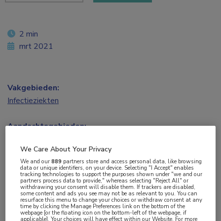
2 min
mrt 2021
Vakgebieden:
Infectieziekten
Aandachtsgebieden:
HIV
,
Virale infecties
We Care About Your Privacy
We and our
889
partners store and access personal data, like browsing
Tags:
data or unique identifiers, on your device. Selecting "I Accept" enables
tracking technologies to support the purposes shown under "we and our
etniciteit
partners process data to provide," whereas selecting "Reject All" or
withdrawing your consent will disable them. If trackers are disabled,
some content and ads you see may not be as relevant to you. You can
resurface this menu to change your choices or withdraw consent at any
In de VS zijn de raciale verschillen in het krijgen
time by clicking the Manage Preferences link on the bottom of the
webpage [or the floating icon on the bottom-left of the webpage, if
van tijdige ART tussen 2012 en 2018 kleiner
applicable]. Your choices will have effect within our Website. For more