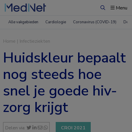
Menu
Zoeken
Alle vakgebieden
Cardiologie
Coronavirus (COVID-19)
Derm
Home
|
Infectieziekten
Huidskleur bepaalt
nog steeds hoe
snel je goede hiv-
zorg krijgt
Delen via:
CROI 2021