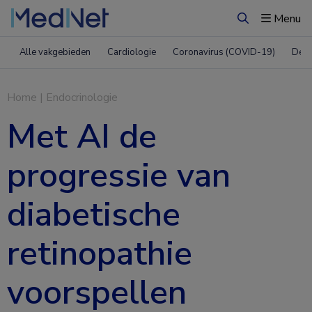
Menu
Zoeken
Alle vakgebieden
Cardiologie
Coronavirus (COVID-19)
Derm
Home
|
Endocrinologie
Met AI de
progressie van
diabetische
retinopathie
voorspellen