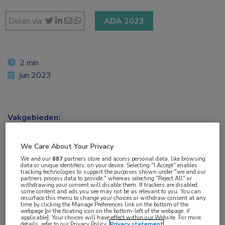
Delen via:
ADA 2023
2 min
jun 2023
Vakgebieden:
Endocrinologie
,
Oogheelkunde
We Care About Your Privacy
Aandachtsgebieden:
We and our
887
partners store and access personal data, like browsing
data or unique identifiers, on your device. Selecting "I Accept" enables
Diabetes
,
Netvliesafwijkingen
tracking technologies to support the purposes shown under "we and our
partners process data to provide," whereas selecting "Reject All" or
withdrawing your consent will disable them. If trackers are disabled,
some content and ads you see may not be as relevant to you. You can
Tags:
resurface this menu to change your choices or withdraw consent at any
time by clicking the Manage Preferences link on the bottom of the
artificiële intelligentie
,
machine learning
webpage [or the floating icon on the bottom-left of the webpage, if
applicable]. Your choices will have effect within our Website. For more
details, refer to our Privacy Policy.
Privacy statement