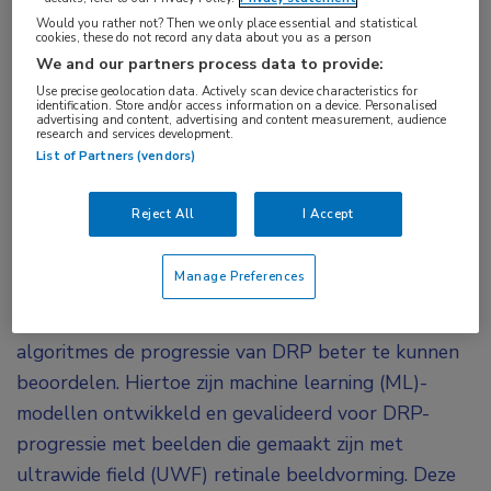
Would you rather not? Then we only place essential and statistical
Met nieuw ontwikkelde machine learning-
cookies, these do not record any data about you as a person
modellen blijkt AI voor 91% de progressie van
We and our partners process data to provide:
diabetische retinopathie (DRP) juist in te kunnen
Use precise geolocation data. Actively scan device characteristics for
identification. Store and/or access information on a device. Personalised
schatten. Het beoordelen van het risico op
advertising and content, advertising and content measurement, audience
research and services development.
progressie van DRP is klinisch moeilijk door de
List of Partners (vendors)
variatie in medische kennis en klinische ervaring.
Mogelijk kan AI hierbij helpen.
Reject All
I Accept
Doel van de studie ‘Identifying the Risk of Diabetic
Manage Preferences
Retinopathy Progression Using Machine Learning on
Ultrawide Field Retinal Images’ was om met AI-
algoritmes de progressie van DRP beter te kunnen
beoordelen. Hiertoe zijn machine learning (ML)-
modellen ontwikkeld en gevalideerd voor DRP-
progressie met beelden die gemaakt zijn met
ultrawide field (UWF) retinale beeldvorming. Deze