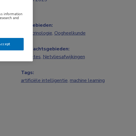
ess information
research and
Vakgebieden:
Endocrinologie
,
Oogheelkunde
Accept
Aandachtsgebieden:
Diabetes
,
Netvliesafwijkingen
Tags:
artificiële intelligentie
,
machine learning