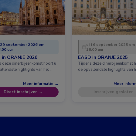
 29 september 2026 om
di 16 september 2025 om
:00 uur
18:00 uur
 in ORANJE 2026
EASD in ORANJE 2025
s deze dinerbijeenkomst hoort u
Tijdens deze dinerbijeenkomst h
allendste highlights van het …
de opvallendste highlights van h
Meer informatie →
Meer infor
Direct inschrijven →
Inschrijven gesloten