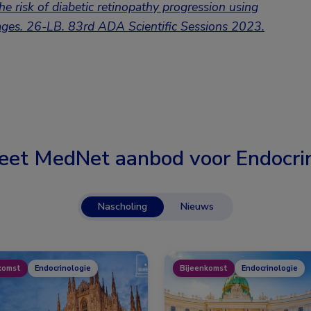
e risk of diabetic
retinopathy progression using
ages.
26-LB. 83rd ADA Scientific Sessions 2023.
eet MedNet aanbod voor
Endocri
Nascholing
Nieuws
komst
Endocrinologie
Bijeenkomst
Endocrinologie