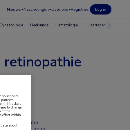
Nieuws
Nascholingen
Over ons
Registreer
Log in
Gynaecologie
Heelkunde
Hematologie
Huisartsgeneeskunde
 retinopathie
n your device.
 partners
em. If trackers
 menu to change
 of the
e effect within
2 min
y data about
jun 2023