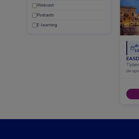
Webcast
Podcasts
E-learning
di
18
EASD
Tijden
de opv