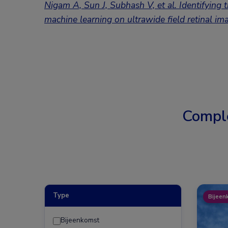
Nigam A, Sun J, Subhash V, et al. Identifying th
machine learning on ultrawide field retinal im
Compl
Type
Bijeen
Bijeenkomst