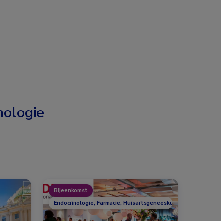
nologie
Bijeenkomst
Endocrinologie, Farmacie, Huisartsgeneeskunde, Overig, Voed