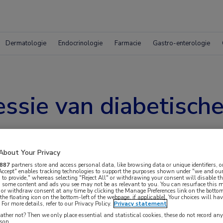
Dermatologie
Endocrinologie
Farmacie
Gastro-enterologie
ssie van diabetische
About Your Privacy
887
partners store and access personal data, like browsing data or unique identifiers, o
 Accept" enables tracking technologies to support the purposes shown under "we and our
 to provide," whereas selecting "Reject All" or withdrawing your consent will disable th
, some content and ads you see may not be as relevant to you. You can resurface this
 or withdraw consent at any time by clicking the Manage Preferences link on the bottom
the floating icon on the bottom-left of the webpage, if applicable]. Your choices will hav
For more details, refer to our Privacy Policy.
Privacy statement
odellen blijkt AI voor 91% de progressie van
ther not? Then we only place essential and statistical cookies, these do not record an
rson