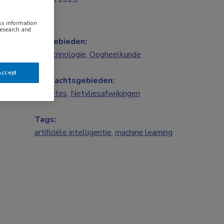
ess information
research and
Vakgebieden:
Endocrinologie
,
Oogheelkunde
Accept
Aandachtsgebieden:
Diabetes
,
Netvliesafwijkingen
Tags:
artificiële intelligentie
,
machine learning