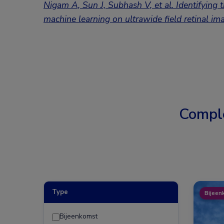
Nigam A, Sun J, Subhash V, et al. Identifying th
machine learning on ultrawide field retinal im
Compl
Type
Bijeen
Bijeenkomst