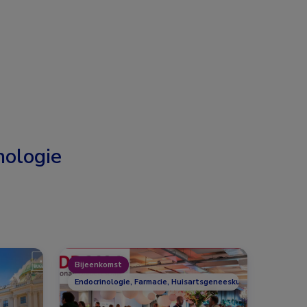
nologie
Bijeenkomst
Endocrinologie, Farmacie, Huisartsgeneeskunde, Overig, Voed