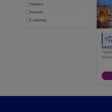
Webcast
Podcasts
E-learning
di
18
EASD
Tijden
de opv