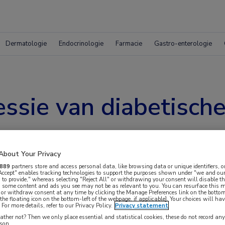
Dermatologie
Endocrinologie
Farmacie
Gastro-enterologie
ssie van diabetische
About Your Privacy
889
partners store and access personal data, like browsing data or unique identifiers, o
 Accept" enables tracking technologies to support the purposes shown under "we and our
 to provide," whereas selecting "Reject All" or withdrawing your consent will disable th
, some content and ads you see may not be as relevant to you. You can resurface this
 or withdraw consent at any time by clicking the Manage Preferences link on the bottom
the floating icon on the bottom-left of the webpage, if applicable]. Your choices will hav
For more details, refer to our Privacy Policy.
Privacy statement
odellen blijkt AI voor 91% de progressie van
ther not? Then we only place essential and statistical cookies, these do not record an
rson