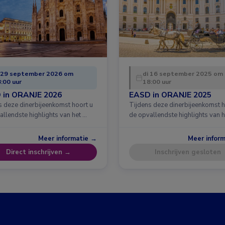
 29 september 2026 om
di 16 september 2025 om
:00 uur
18:00 uur
 in ORANJE 2026
EASD in ORANJE 2025
s deze dinerbijeenkomst hoort u
Tijdens deze dinerbijeenkomst h
allendste highlights van het …
de opvallendste highlights van h
Meer informatie →
Meer infor
Direct inschrijven →
Inschrijven gesloten