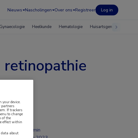
Nieuws
Nascholingen
Over ons
Registreer
Log in
Gynaecologie
Heelkunde
Hematologie
Huisartsgeneeskunde
 retinopathie
n your device.
 partners
em. If trackers
 menu to change
 of the
e effect within
2 min
y data about
jun 2023