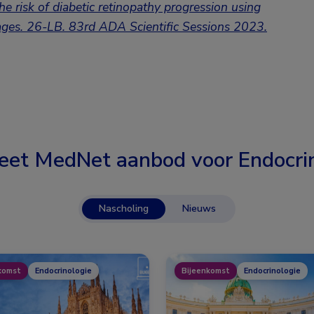
e risk of diabetic
retinopathy progression using
ages.
26-LB. 83rd ADA Scientific Sessions 2023.
eet MedNet aanbod voor
Endocri
Nascholing
Nieuws
komst
Endocrinologie
Bijeenkomst
Endocrinologie