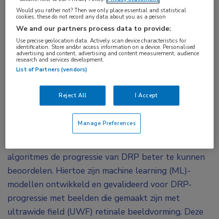
Would you rather not? Then we only place essential and statistical
Met nieuw ontwikkelde machine learning-
cookies, these do not record any data about you as a person
modellen blijkt AI voor 91% de progressie van
We and our partners process data to provide:
diabetische retinopathie (DRP) juist in te kunnen
Use precise geolocation data. Actively scan device characteristics for
identification. Store and/or access information on a device. Personalised
schatten. Het beoordelen van het risico op
advertising and content, advertising and content measurement, audience
research and services development.
progressie van DRP is klinisch moeilijk door de
List of Partners (vendors)
variatie in medische kennis en klinische ervaring.
Mogelijk kan AI hierbij helpen.
Reject All
I Accept
Doel van de studie ‘Identifying the Risk of Diabetic
Manage Preferences
Retinopathy Progression Using Machine Learning on
Ultrawide Field Retinal Images’ was om met AI-
algoritmes de progressie van DRP beter te kunnen
beoordelen. Hiertoe zijn machine learning (ML)-
modellen ontwikkeld en gevalideerd voor DRP-
progressie met beelden die gemaakt zijn met
ultrawide field (UWF) retinale beeldvorming. Deze