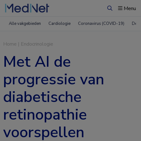
Menu
Zoeken
Alle vakgebieden
Cardiologie
Coronavirus (COVID-19)
Derm
Home
|
Endocrinologie
Met AI de
progressie van
diabetische
retinopathie
voorspellen