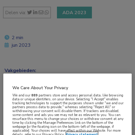
Delen via:
ADA 2023
2 min
jun 2023
Vakgebieden:
Endocrinologie
,
Oogheelkunde
We Care About Your Privacy
Aandachtsgebieden:
We and our
889
partners store and access personal data, like browsing
data or unique identifiers, on your device. Selecting "I Accept" enables
Diabetes
,
Netvliesafwijkingen
tracking technologies to support the purposes shown under "we and our
partners process data to provide," whereas selecting "Reject All" or
withdrawing your consent will disable them. If trackers are disabled,
some content and ads you see may not be as relevant to you. You can
Tags:
resurface this menu to change your choices or withdraw consent at any
time by clicking the Manage Preferences link on the bottom of the
artificiële intelligentie
,
machine learning
webpage [or the floating icon on the bottom-left of the webpage, if
applicable]. Your choices will have effect within our Website. For more
details, refer to our Privacy Policy.
Privacy statement