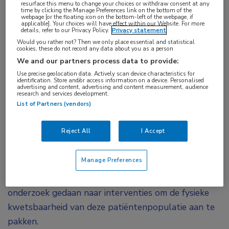
resurface this menu to change your choices or withdraw consent at any
time by clicking the Manage Preferences link on the bottom of the
In een gevarieerde populatie van oudere
webpage [or the floating icon on the bottom-left of the webpage, if
applicable]. Your choices will have effect within our Website. For more
patiënten die vanwege acuut verslechterd
details, refer to our Privacy Policy.
Privacy statement
hartfalen waren opgenomen, resulteerde de
Would you rather not? Then we only place essential and statistical
cookies, these do not record any data about you as a person
vroegtijdige inzet van een tijdelijk, op maat
We and our partners process data to provide:
gemaakt revalidatieprogramma in een grotere
Use precise geolocation data. Actively scan device characteristics for
identification. Store and/or access information on a device. Personalised
verbetering van het fysiek functioneren dan
advertising and content, advertising and content measurement, audience
research and services development.
gebruikelijke zorg. De resultaten van de REHAB-
List of Partners (vendors)
HF-studie verschenen tegelijkertijd in
NEJM
.
Reject All
I Accept
Oudere patiënten die vanwege acuut hartfalen
worden opgenomen, zijn erg kwetsbaar, hebben een
Manage Preferences
slechte kwaliteit van leven, herstellen langzamer en
worden regelmatig opnieuw opgenomen. Er is weinig
onderzoek gedaan naar interventies om de fysieke
kwetsbaarheid van deze patiëntenpopulatie aan te
pakken.