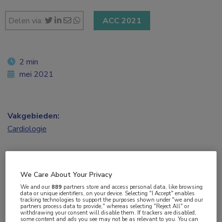
Delen via:
ACC 2021
2 min
mei 2021
Vakgebieden:
Cardiologie
Aandachtsgebieden:
Hartfalen
,
Ouderen
We Care About Your Privacy
We and our
889
partners store and access personal data, like browsing
Tags:
data or unique identifiers, on your device. Selecting "I Accept" enables
tracking technologies to support the purposes shown under "we and our
fysieke activiteit
,
revalidatie
partners process data to provide," whereas selecting "Reject All" or
withdrawing your consent will disable them. If trackers are disabled,
some content and ads you see may not be as relevant to you. You can