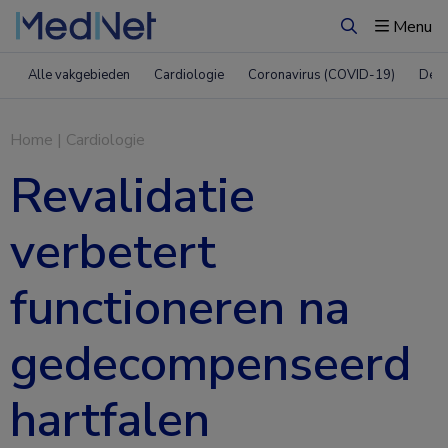
Menu
Zoeken
Alle vakgebieden
Cardiologie
Coronavirus (COVID-19)
Derm
Home
|
Cardiologie
Revalidatie
verbetert
functioneren na
gedecompenseerd
hartfalen