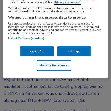
details, refer to our Privacy Policy.
Privacy statement
(RPV) ging in de SWORD-1- en SWORD-2-
Would you rather not? Then we only place essential and statistical
cookies, these do not record any data about you as a person
studies niet ten koste van de effectiviteit; maar
We and our partners process data to provide:
een belangrijke vraag is of minder dan drie
Use precise geolocation data. Actively scan device characteristics for
antiretrovirale middelen de kans op inflammatie
identification. Store and/or access information on a device. Personalised
advertising and content, advertising and content measurement, audience
of atherogenese verhogen. Een analyse van
research and services development.
List of Partners (vendors)
biomarkers heeft hiervoor geen aanwijzingen
gevonden.
Reject All
I Accept
In de SWORD-1- en SWORD-2-studies werden
1024 volwassenen met onderdrukt hiv 1-RNA 1:1
Manage Preferences
gerandomiseerd naar DTG + RPV (vroege switch:
ES) of het continueren van CAR met 3 of 4
middelen. Deelnemers uit de CAR-groep bij wie hiv
1-RNA na 48 weken was onderdrukt, switchten
alsnog naar DTG + RPV (late switch: LS).