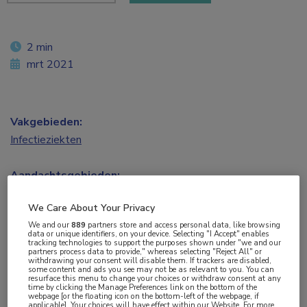
2 min
mrt 2021
Vakgebieden:
Infectieziekten
Aandachtsgebieden:
HIV
,
Virale infecties
We Care About Your Privacy
We and our
889
partners store and access personal data, like browsing
Tags:
data or unique identifiers, on your device. Selecting "I Accept" enables
tracking technologies to support the purposes shown under "we and our
antiretrovirale therapie
,
dolutegravir
,
inflammatie
,
rilpivirine
partners process data to provide," whereas selecting "Reject All" or
withdrawing your consent will disable them. If trackers are disabled,
some content and ads you see may not be as relevant to you. You can
resurface this menu to change your choices or withdraw consent at any
Switchen van ART met drie of vier middelen
time by clicking the Manage Preferences link on the bottom of the
webpage [or the floating icon on the bottom-left of the webpage, if
(CAR) naar alleen dolutegravir (DTG) + rilpivirine
applicable]. Your choices will have effect within our Website. For more