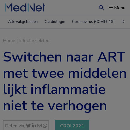
Menu
Zoeken
Alle vakgebieden
Cardiologie
Coronavirus (COVID-19)
Derm
Home
|
Infectieziekten
Switchen naar ART
met twee middelen
lijkt inflammatie
niet te verhogen
Delen via:
CROI 2021