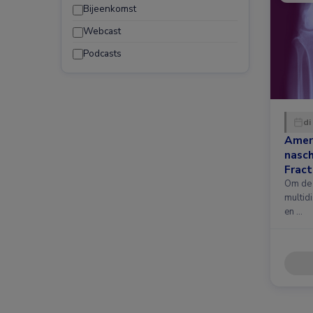
Bijeenkomst
Webcast
Podcasts
di
Amer
nasc
Fract
nieuw
Om de 
multidi
en …