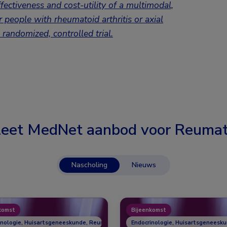
ectiveness and cost-utility of a multimodal,
r people with rheumatoid arthritis or axial
 randomized, controlled trial.
eet MedNet aanbod voor
Reumat
Nascholing
Nieuws
komst
Bijeenkomst
inologie, Huisartsgeneeskunde, Reumatologie
Endocrinologie, Huisartsgeneesk