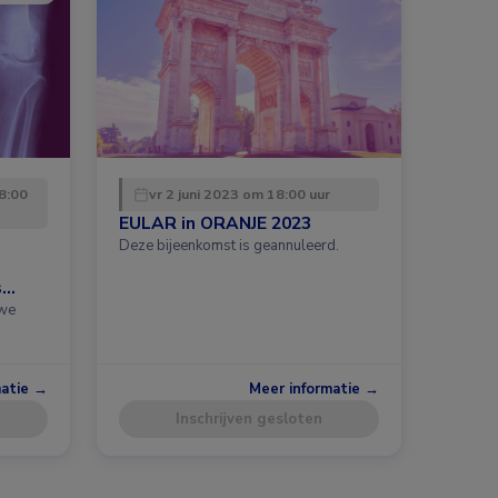
8:00
vr 2 juni 2023 om 18:00 uur
EULAR in ORANJE 2023
Deze bijeenkomst is geannuleerd.
s
uwe
matie →
Meer informatie →
Inschrijven gesloten