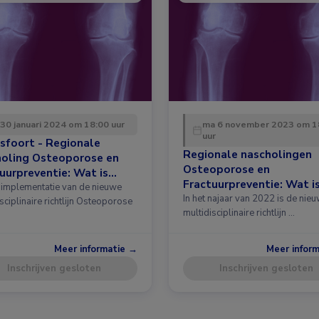
 30 januari 2024 om 18:00 uur
ma 6 november 2023 om 1
uur
sfoort - Regionale
Regionale nascholingen
holing Osteoporose en
Osteoporose en
uurpreventie: Wat is
Fractuurpreventie: Wat i
 in de richtlijn?
implementatie van de nieuwe
nieuw in de richtlijn?
In het najaar van 2022 is de nie
sciplinaire richtlijn Osteoporose
multidisciplinaire richtlijn …
Meer informatie →
Meer infor
Inschrijven gesloten
Inschrijven gesloten