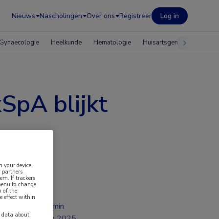
Nieuws
Nascholingen
Over ons
Registreer
Log in
Gynaecologie
Heelkunde
Hematologie
Huisartsgeneeskunde
xSpA blijkt
n your device.
 partners
em. If trackers
 menu to change
 of the
e effect within
2 min
y data about
jun 2025