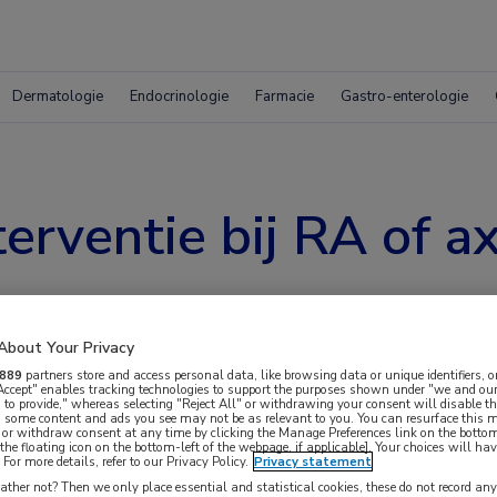
Dermatologie
Endocrinologie
Farmacie
Gastro-enterologie
erventie bij RA of a
About Your Privacy
889
partners store and access personal data, like browsing data or unique identifiers, o
 Accept" enables tracking technologies to support the purposes shown under "we and our
 to provide," whereas selecting "Reject All" or withdrawing your consent will disable th
, some content and ads you see may not be as relevant to you. You can resurface this
 or withdraw consent at any time by clicking the Manage Preferences link on the bottom
the floating icon on the bottom-left of the webpage, if applicable]. Your choices will hav
For more details, refer to our Privacy Policy.
Privacy statement
r een fysiotherapeut leidde bij mensen met RA
ther not? Then we only place essential and statistical cookies, these do not record an