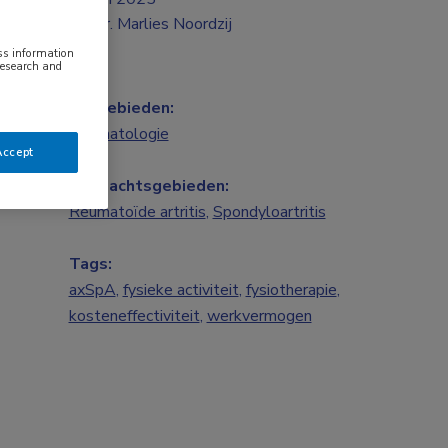
Dr. Marlies Noordzij
ess information
research and
Vakgebieden:
Reumatologie
Accept
Aandachtsgebieden:
Reumatoïde artritis
,
Spondyloartritis
Tags:
axSpA
,
fysieke activiteit
,
fysiotherapie
,
kosteneffectiviteit
,
werkvermogen