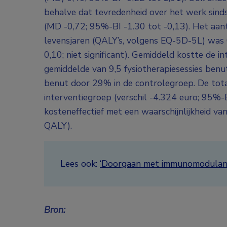
behalve dat tevredenheid over het werk sind
(MD -0,72; 95%-BI -1.30 tot -0,13). Het aant
levensjaren (QALY’s, volgens EQ-5D-5L) was 
0,10; niet significant). Gemiddeld kostte de 
gemiddelde van 9,5 fysiotherapiesessies benu
benut door 29% in de controlegroep. De total
interventiegroep (verschil -4.324 euro; 95%-
kosteneffectief met een waarschijnlijkheid v
QALY).
Lees ook:
‘Doorgaan met immunomodulantia b
Bron: