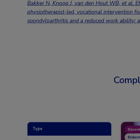
Bakker N, Knoop J, van den Hout WB, et al. Eff
physiotherapist-led, vocational intervention fo
spondyloarthritis and a reduced work ability: a
Compl
Type
Bijeen
Endocr