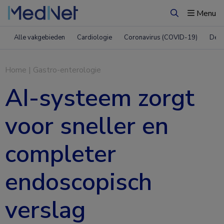
Menu
Zoeken
Alle vakgebieden
Cardiologie
Coronavirus (COVID-19)
Derm
Home
|
Gastro-enterologie
AI-systeem zorgt
voor sneller en
completer
endoscopisch
verslag