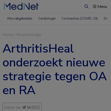
Menu
Zoeken
Alle vakgebieden
Cardiologie
Coronavirus (COVID-19)
Derm
Home
|
Reumatologie
ArthritisHeal
onderzoekt nieuwe
strategie tegen OA
en RA
Delen via: