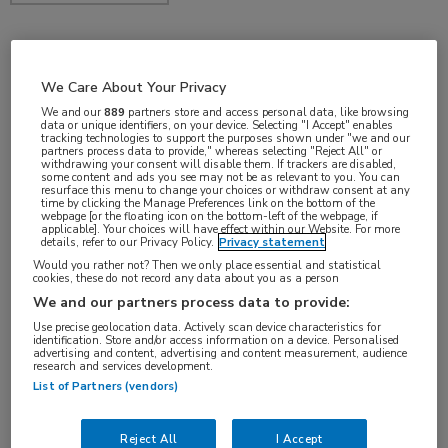
jun 2019
We Care About Your Privacy
We and our
889
partners store and access personal data, like browsing
data or unique identifiers, on your device. Selecting "I Accept" enables
tracking technologies to support the purposes shown under "we and our
Vakgebieden:
partners process data to provide," whereas selecting "Reject All" or
withdrawing your consent will disable them. If trackers are disabled,
Reumatologie
some content and ads you see may not be as relevant to you. You can
resurface this menu to change your choices or withdraw consent at any
time by clicking the Manage Preferences link on the bottom of the
webpage [or the floating icon on the bottom-left of the webpage, if
Aandachtsgebieden:
applicable]. Your choices will have effect within our Website. For more
details, refer to our Privacy Policy.
Privacy statement
Reumatoïde artritis
Would you rather not? Then we only place essential and statistical
cookies, these do not record any data about you as a person
We and our partners process data to provide:
Use precise geolocation data. Actively scan device characteristics for
identification. Store and/or access information on a device. Personalised
advertising and content, advertising and content measurement, audience
research and services development.
List of Partners (vendors)
Log hier in om volledige
toegang te krijgen.
Reject All
I Accept