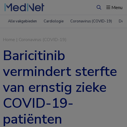
Menu
Zoeken
Alle vakgebieden
Cardiologie
Coronavirus (COVID-19)
Derm
Home
|
Coronavirus (COVID-19)
Baricitinib
vermindert sterfte
van ernstig zieke
COVID-19-
patiënten