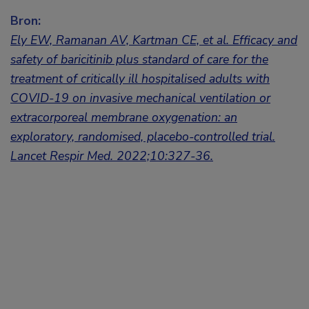
Bron:
Ely EW, Ramanan AV, Kartman CE, et al. Efficacy and
safety of baricitinib plus standard of care for the
treatment of critically ill hospitalised adults with
COVID-19 on invasive mechanical ventilation or
extracorporeal membrane oxygenation: an
exploratory, randomised, placebo-controlled trial.
Lancet Respir Med. 2022;10:327-36.