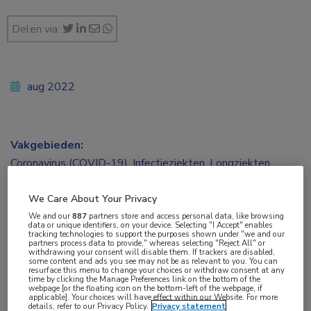
Delen via:
aug 2022
Vakgebieden:
Coronavirus (COVID-19)
,
Infectieziekten
,
Longziekten
We Care About Your Privacy
We and our
887
partners store and access personal data, like browsing
data or unique identifiers, on your device. Selecting "I Accept" enables
Tags:
tracking technologies to support the purposes shown under "we and our
partners process data to provide," whereas selecting "Reject All" or
baricitinib
,
beademing
,
COVID-19
,
extracorporele
withdrawing your consent will disable them. If trackers are disabled,
some content and ads you see may not be as relevant to you. You can
membraanoxygenatie
,
SARS-CoV-2
resurface this menu to change your choices or withdraw consent at any
time by clicking the Manage Preferences link on the bottom of the
webpage [or the floating icon on the bottom-left of the webpage, if
applicable]. Your choices will have effect within our Website. For more
details, refer to our Privacy Policy.
Privacy statement