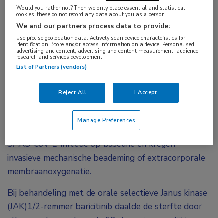
Bij ernstig zieke opgenomen COVID-19-patiënten
Would you rather not? Then we only place essential and statistical
die invasieve mechanische beademing of
cookies, these do not record any data about you as a person
We and our partners process data to provide:
extracorporale membraanoxygenatie kregen,
Use precise geolocation data. Actively scan device characteristics for
verminderde de behandeling met baricitinib de
identification. Store and/or access information on a device. Personalised
advertising and content, advertising and content measurement, audience
sterfte. Dit is gevonden in een verkennende
research and services development.
analyse van de COV-BARRIER-studie.
List of Partners (vendors)
De fase III-studie COV-BARRIER is uitgevoerd in
Reject All
I Accept
Argentinië, Brazilië, Mexico en de Verenigde Staten.
De 101 deelnemers waren in het ziekenhuis
Manage Preferences
opgenomen en hadden een laboratorium-bevestigde
SARS-CoV-2-infectie op baseline en kregen
invasieve mechanische beademing of extracorporale
membraanoxygenatie.
Bij behandeling met de orale selectieve Janus kinase
(JAK)1/2-remmer baricitinib daalde de sterfte door